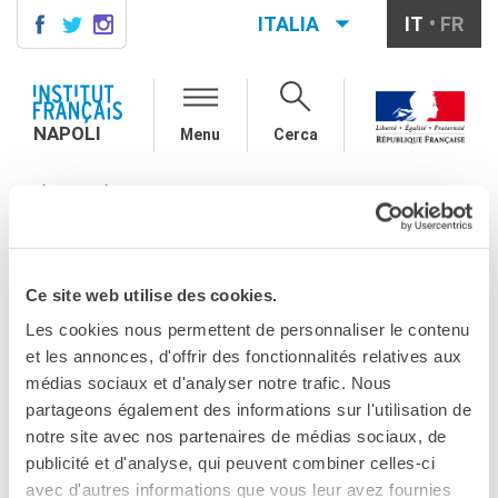
ITALIA
IT
FR
NAPOLI
AGENDA
NAPOLI
Menu
Cerca
CONTACTS
CORSI DI FRANCESE
NAPOLI
ACQUA CAMPANIA SPA
TU SEI QUI
Come iscriversi ai corsi
Corsi collettivi per adulti
I NOSTRI MECENATI
Corsi di preparazione DELF
Acqua Campania
DALF
Ce site web utilise des cookies.
Corsi per bambini e
Les cookies nous permettent de personnaliser le contenu
ragazzi
SpA
et les annonces, d'offrir des fonctionnalités relatives aux
Corsi individuali e su
piattaforme
médias sociaux et d'analyser notre trafic. Nous
CONDIVIDILO!
Atelier tematici
partageons également des informations sur l'utilisation de
Aziende
notre site avec nos partenaires de médias sociaux, de
Scuole
publicité et d'analyse, qui peuvent combiner celles-ci
Risorse
avec d'autres informations que vous leur avez fournies