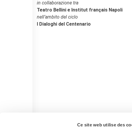
in collaborazione tra
L'équipe
Teatro Bellini e Institut français Napoli
Contatti
nell’ambito del ciclo
IF Italia
I Dialoghi del Centenario
Carta / Tessera socio
I nostri partner
Diventare sponsor
Certificazione ISO UNI EN
9001: 2015
CERCA
Ce site web utilise des co