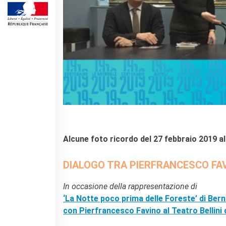
DIPLÔMES DELF DALF
DELF scolastico
DELF DALF Tout Public
DELF Prim
Risultati
MEDIATECA
Presentazione
Culturethèque, biblioteca
digitale
Strumenti di ricerca
bibliografica
Alcune foto ricordo del 27 febbraio 2019 al 
SCUOLA & UNIVERSITÀ
DIALOGO TRA PIERFRANCESCO FAV
Cooperazione educativa
Cooperazione
In occasione della rappresentazione di
universitaria
‘La Notte poco prima delle Foreste’ di Ber
Studiare in Francia
con Pierfrancesco Favino al Teatro Bellini d
CHI SIAMO