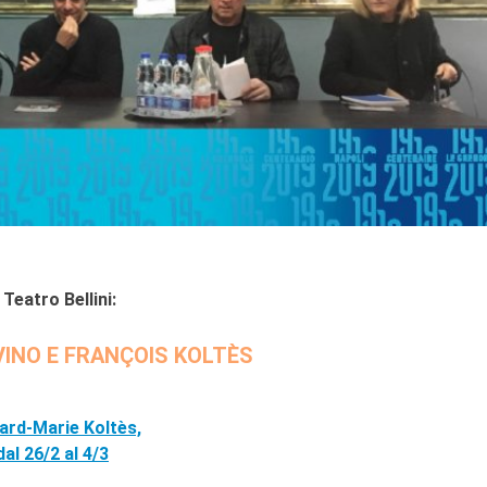
Teatro Bellini:
INO E FRANÇOIS KOLTÈS
nard-Marie Koltès,
al 26/2 al 4/3