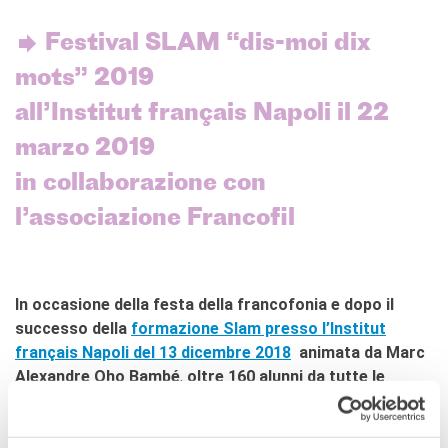
L'équipe
Contatti
Festival SLAM “dis-moi dix
IF Italia
mots” 2019
Carta / Tessera socio
all’Institut français Napoli il 22
I nostri partner
Diventare sponsor
marzo 2019
Certificazione ISO UNI EN
9001: 2015
in collaborazione con
l’associazione Francofil
CERCA
In occasione della festa della francofonia e dopo il
successo della
formazione Slam presso l’Institut
français Napoli del 13 dicembre 2018
animata da Marc
Alexandre Oho Bambé
,
oltre 160 alunni da tutte le
province della Campania hanno partecipato al «Festival
slam dis-moi dix mots 2019» organizzato dalla