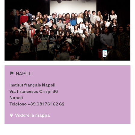
DIPLÔMES DELF DALF
DELF scolastico
DELF DALF Tout Public
DELF Prim
Risultati
MEDIATECA
Presentazione
Culturethèque, biblioteca
digitale
NAPOLI
Strumenti di ricerca
bibliografica
Institut français Napoli
Via Francesco Crispi 86
SCUOLA & UNIVERSITÀ
Napoli
Cooperazione educativa
Telefono +39 081 761 62 62
Cooperazione
universitaria
Vedere la mappa
Studiare in Francia
CHI SIAMO