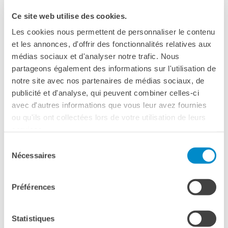
cooperazione linguistica dell’Institut français Napoli, in
collaborazione con l’associazione Francofil il 22 marzo
Ce site web utilise des cookies.
2019
.
Les cookies nous permettent de personnaliser le contenu
et les annonces, d'offrir des fonctionnalités relatives aux
médias sociaux et d'analyser notre trafic. Nous
Organizzata nell’ambito della
Giornata internazionale
partageons également des informations sur l'utilisation de
della Francofonia
, l’operazione
« Dis-moi dix mots »
è
notre site avec nos partenaires de médias sociaux, de
un’iniziativa di sensibilizzazione alla lingua francese in
publicité et d'analyse, qui peuvent combiner celles-ci
Francia che propone dieci parole su cui gli allievi sono
avec d'autres informations que vous leur avez fournies
invitati ad esprimersi sotto forma letteraria o artistica.
ou qu'ils ont collectées lors de votre utilisation de leurs
services.
Sélection
A Napoli, gli allievi hanno dovuto creare uno slam con
Nécessaires
du
almeno tre parole su dieci dell’operazione «Dis-moi dix
consentement
mots» di una durata massima di tre minuti:
Préférences
arabesco – comporre – guscio – corsivo – scarabocchio –
logogramma – filatterio – rebus – segno – tracciato
Statistiques