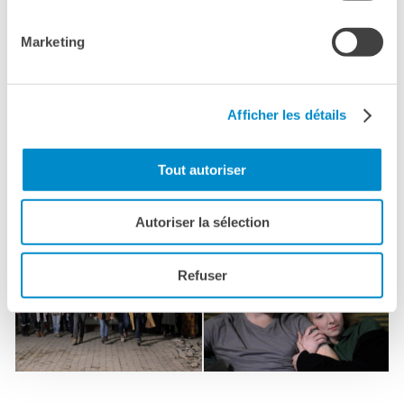
refléter l’évolution actuelle de
notre société et susciter la
Marketing
réflexion et le débat - éléments
essentiels de
notre identité européenne commune.
Afficher les détails
Tout autoriser
Le 3 avril débute le festival à Rome avec la projection
privée du film de
Louis-Julien Petit,
Les Invisibles
au
Cinéma Nuovo Sacher, avec la présence du réalisateur.
Autoriser la sélection
Refuser