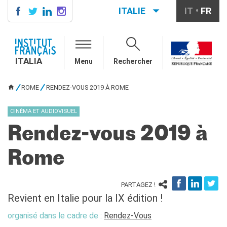
ITALIE
IT
FR
ITALIA
AGENDA
ITALIA
Menu
Rechercher
ÉCOLE & UNIVERSITÉ
Coopération éducative
ROME
RENDEZ-VOUS 2019 À ROME
Coopération universitaire
VOUS ÊTES ICI
Étudier en France
CINÉMA ET AUDIOVISUEL
LE PALAIS FARNÈSE
Rendez-vous 2019 à
QUI SOMMES-NOUS ?
Contacts
Rome
Offres d'emplois/stages
PARTAGEZ !
RECHERCHER
Revient en Italie pour la IX édition !
organisé dans le cadre de :
Rendez-Vous