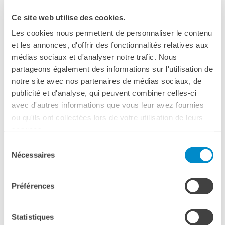
La neuvième édition du festival Rendez-vous, nouveau
cinéma français, organisée par l’
Institut Français Italia
et
Ce site web utilise des cookies.
l’
Ambassade de France en Italie
en collaboration
Les cookies nous permettent de personnaliser le contenu
avec
Unifrance Films
et avec le soutient du
Groupe BNL
,
et les annonces, d'offrir des fonctionnalités relatives aux
revient à Rome avec un large pannel de projections et
médias sociaux et d'analyser notre trafic. Nous
de rencontres.
partageons également des informations sur l'utilisation de
Rome 03 - 08 avril
notre site avec nos partenaires de médias sociaux, de
- Cinema Nuovo Sacher
publicité et d'analyse, qui peuvent combiner celles-ci
- Institut Français Italia Centre Saint-Louis
avec d'autres informations que vous leur avez fournies
ou qu'ils ont collectées lors de votre utilisation de leurs
Projection en français sous-titrées en italian.
services.
Billets disponibles sur place le jour même.
Sélection
Nécessaires
du
Rendez-vous présente, cette
consentement
année encore, un ample
panorama d’histoires et points de
Préférences
vue d’auteurs et d’autrices -
emergents et confirmés - qui
Statistiques
nous offrent un large miroir pour