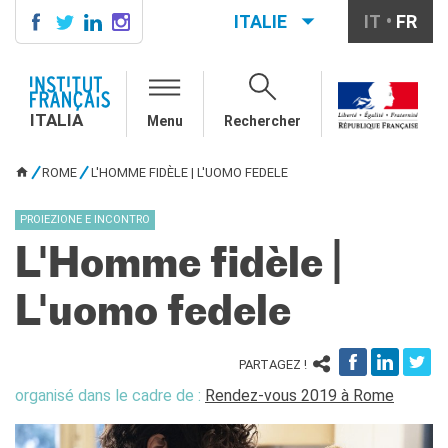
ITALIE
IT
FR
ITALIA
AGENDA
ITALIA
Menu
Rechercher
ÉCOLE & UNIVERSITÉ
Coopération éducative
ROME
L'HOMME FIDÈLE | L'UOMO FEDELE
Coopération universitaire
VOUS ÊTES ICI
Étudier en France
PROIEZIONE E INCONTRO
LE PALAIS FARNÈSE
L'Homme fidèle |
QUI SOMMES-NOUS ?
Contacts
L'uomo fedele
Offres d'emplois/stages
PARTAGEZ !
RECHERCHER
organisé dans le cadre de :
Rendez-vous 2019 à Rome