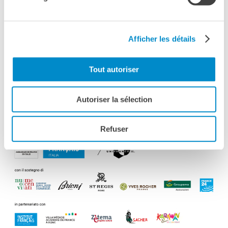
Philippe; è stato diretto da registi come Bernardo Bertolucci,
Christophe Honoré, Bertrand Bonello, Maïwenn, Rebecca
Zlotowski; ha vinto il César come miglior promessa
Afficher les détails
maschile per Les Amants réguliers) e regista di
cortometraggi (Mes copains, La Règle de trois) e
mediometraggi (Petit Tailleur). Nel 2015 ha realizzato il suo
Tout autoriser
primo lungometraggio, Les Deux Amis, liberamente ispirato
alla pièce teatrale Les Caprices de Marianne di Alfred de
Autoriser la sélection
Musset e presentato fuori concorso alla Semaine de la
Critique di Cannes.
Refuser