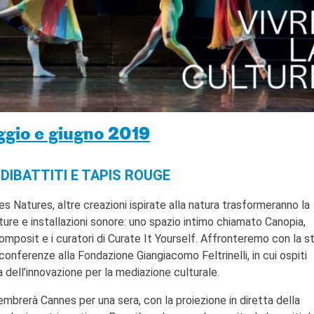
aggio e giugno 2019
DIBATTITI E TAPIS ROUGE
s Natures, altre creazioni ispirate alla natura trasformeranno la
lture e installazioni sonore: uno spazio intimo chiamato Canopia,
mposit e i curatori di Curate It Yourself. Affronteremo con la s
i conferenze alla Fondazione Giangiacomo Feltrinelli, in cui ospiti
a dell’innovazione per la mediazione culturale.
brerà Cannes per una sera, con la proiezione in diretta della