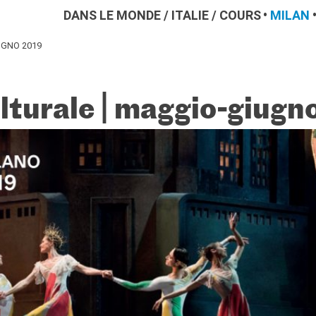
DANS LE MONDE
/
ITALIE
/
COURS
MILAN
UGNO 2019
lturale | maggio-giugn