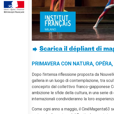
Cours pour les écoles
Cours entreprises
Informazioni utili: Calendario
e CGV
Cours de théâtre
DIPLÔMES ET TESTS
Diplômes DELF DALF
Test de Connaissance du
Scarica il dépliant di m
Français TCF
SERVICES DE
PRIMAVERA CON NATURA, OPÉRA, 
TRADUCTION
MÉDIATHÈQUE
Dopo l’intensa riflessione proposta da Nouvelle
Accès au catalogue
galleria in un luogo di contemplazione, tra scu
Culturethèque
concepito dal collettivo franco-giapponese Co
ambizione le sfide della cultura, in una serie d
CINEMA
internazionali condivideranno la loro esperienz
ÉCOLE & UNIVERSITÉ
Come ogni anno a maggio, il CinéMagenta63 sem
Coopération éducative