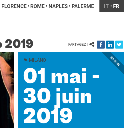
FLORENCE
ROME
NAPLES
PALERME
IT
FR
o 2019
PARTAGEZ !
SAISON
MILANO
01 mai -
30 juin
2019