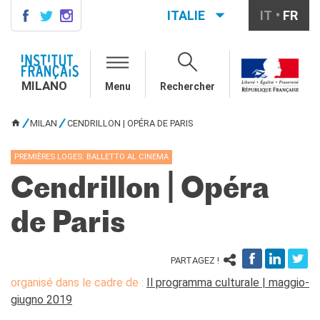
ITALIE
IT
FR
MILANO
AGENDA
MILANO
Menu
Rechercher
AGENDA
CONTACTS
MILAN
CENDRILLON | OPÉRA DE PARIS
VOUS ÊTES ICI
COURS DE FRANÇAIS
Cours quadrimestriels et
PREMIÈRES LOGES: BALLETTO AL CINEMA
annuels de français
Cendrillon | Opéra
Cours intensifs mensuels de
français
de Paris
Cours collectifs enfants et
adolescents
Cours privés sur mesure
PARTAGEZ !
Ateliers thématiques
organisé dans le cadre de :
Il programma culturale | maggio-
Cours de préparation
DELF/DALF
giugno 2019
Corsi su piattaforma