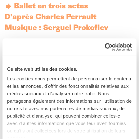
Coopération universitaire
Ballet en trois actes
Séjours linguistiques en
D’après Charles Perrault
France
Étudier en France
Musique : Serguei Prokofiev
PARTENARIATS
Louer nos espaces
Adaptation, chorégraphie et
Le cercle des amis
mise en scène : Rudolf Noureev
QUI SOMMES-NOUS ?
Ce site web utilise des cookies.
Contatti
La coreografia di Rudolf Nureyev che reinventò la storia
L'Institut français Italia
di Cenerentola.
Les cookies nous permettent de personnaliser le contenu
Où sommes nous ?
et les annonces, d'offrir des fonctionnalités relatives aux
Notre équipe
médias sociaux et d'analyser notre trafic. Nous
partageons également des informations sur l'utilisation de
Notre charte qualité
notre site avec nos partenaires de médias sociaux, de
La Carte Institut français
Milano
publicité et d'analyse, qui peuvent combiner celles-ci
Offres d'emplois/stages
avec d'autres informations que vous leur avez fournies
Please
accept marketing-cookies
to watch this video.
Autres institutions
ou qu'ils ont collectées lors de votre utilisation de leurs
françaises
services.