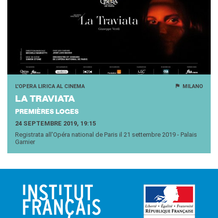
L'OPERA LIRICA AL CINEMA
MILANO
LA TRA­VIA­TA
PREMIÈRES LOGES
24 SEPTEMBRE 2019, 19:15
Registrata all'Opéra national de Paris il 21 settembre 2019 - Palais
Garnier