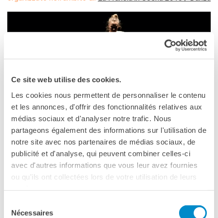
Frantastique
STUDIARE IN FRANCIA
Campus France
CERTIFICAZIONI
DELF/DALF
DELF scolaire
Ce site web utilise des cookies.
Delf Tout Public
Les cookies nous permettent de personnaliser le contenu
ACPF - COOPERAZIONE
et les annonces, d'offrir des fonctionnalités relatives aux
EDUCATIVA
médias sociaux et d'analyser notre trafic. Nous
Risorse per i docenti di
partageons également des informations sur l'utilisation de
francese
FIRENZE
notre site avec nos partenaires de médias sociaux, de
ARCHIVIO
publicité et d'analyse, qui peuvent combiner celles-ci
12 maggio 2018, 20:00
EVENTI/PODCAST
avec d'autres informations que vous leur avez fournies
Stazione Leopolda
ATTIVITÀ PER LE SCUOLE
ou qu'ils ont collectées lors de votre utilisation de leurs
Viale Fratelli Rosselli 5
Offerta EsaBac
services.
Firenze
Les Classes Découverte
Sélection
Les Matinées
Vedere la mappa
Nécessaires
du