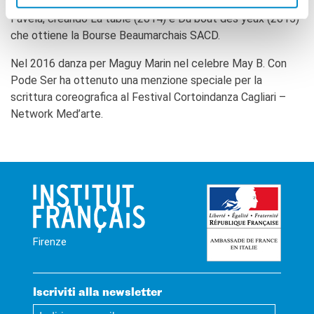
hop, Leïla Ka fonda con George Cordeiro la compagnia
Favela, creando La table (2014) e Du bout des yeux (2015)
che ottiene la Bourse Beaumarchais SACD.
Nel 2016 danza per Maguy Marin nel celebre May B. Con
Pode Ser ha ottenuto una menzione speciale per la
scrittura coreografica al Festival Cortoindanza Cagliari –
Network Med’arte.
Firenze
Iscriviti alla newsletter