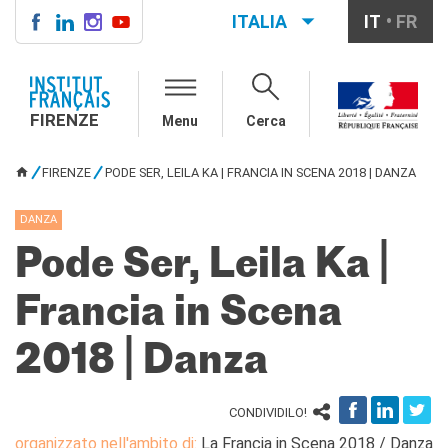
ITALIA
IT
FR
FIRENZE
IF FIRENZE
FIRENZE
Menu
Cerca
Direttore
Contatti
FIRENZE
PODE SER, LEILA KA | FRANCIA IN SCENA 2018 | DANZA
La "Carta" dell'IFF
TU SEI QUI
Partner / Mécènes
DANZA
Demande de stage/Lavorare
con noi
Pode Ser, Leila Ka |
Affittare i nostri spazi
Informativa privacy
Francia in Scena
AGENDA CULTURALE
2018 | Danza
Cinema in versione
originale
CORSI FRANCESE
CONDIVIDILO!
Carta Giovani Nazionale
organizzato nell'ambito di:
La Francia in Scena 2018 / Danza