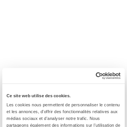
Le chiavi della città
Ma classe au cinéma
Pcto
BIBLIOTECA MEDIATECA
Catalogo online
Culturethèque
Salon de lecture (online)
LIBRAIRIE FRANÇAISE DE
FLORENCE
CONSULAT DE FRANCE À
MA CLASSE AU CINÉMA:
FLORENCE
CERCA
Programmazione Ma classe au cinéma all’Istituto Francese
Firenze, la rassegna cinematografica per gli studenti di
Ce site web utilise des cookies.
francese
Les cookies nous permettent de personnaliser le contenu
https://www.institutfrancais.it/firenze/ma-classe-au-
et les annonces, d'offrir des fonctionnalités relatives aux
cinema-firenze-2025-2026#/
médias sociaux et d'analyser notre trafic. Nous
partageons également des informations sur l'utilisation de