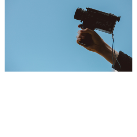
Frantastique
STUDIARE IN FRANCIA
Campus France
CERTIFICAZIONI
DELF/DALF
DELF scolaire
Delf Tout Public
ACPF - COOPERAZIONE
EDUCATIVA
Risorse per i docenti di
francese
ARCHIVIO
EVENTI/PODCAST
ATTIVITÀ PER LE SCUOLE
Offerta EsaBac
Les Classes Découverte
Les Matinées