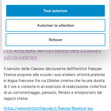
1915-0#/
Tout autoriser
Autoriser la sélection
ATTIVITÀ PRATICHE
A PAGAMENTO
Refuser
LES ATELIERS ARTISTIQUES DES
CLASSES
DÉCOUVERTES
:
Il servizio delle Classes découverte dell’Institut français
Firenze propone alle scuole i suoi ateliers: attività pratiche
in lingua francese fra cui
L’Atelier cinéma
che ​h​a una durata
di 3 ore e consiste in un ​esercizio di realizzazione collettiva
di un cortometraggio, pensato, filmato e interpretato dai
ragazzi stessi:
https://www.institutfrancais.it/firenze/florence-les-