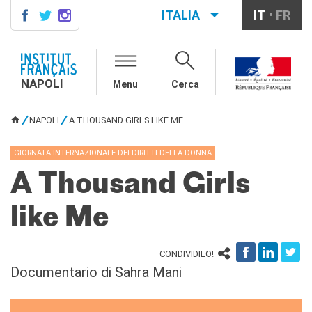
ITALIA
IT
FR
NAPOLI
AGENDA
NAPOLI
Menu
Cerca
CONTACTS
CORSI DI FRANCESE
NAPOLI
A THOUSAND GIRLS LIKE ME
TU SEI QUI
Come iscriversi ai corsi
Corsi collettivi per adulti
GIORNATA INTERNAZIONALE DEI DIRITTI DELLA DONNA
Corsi di preparazione DELF
A Thousand Girls
DALF
Corsi per bambini e
ragazzi
like Me
Corsi individuali e su
piattaforme
CONDIVIDILO!
Atelier tematici
Documentario di Sahra Mani
Aziende
Scuole
Risorse