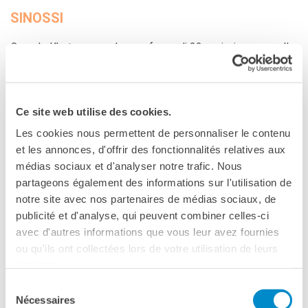
SINOSSI
Quando Khatera, una donna afgana di 23 anni, si oppone alla
volontà della sua famiglia e alle tradizioni del suo paese per
cercare giustizia per gli anni di abusi sessuali subiti dal
padre, mette in luce i difetti del sistema giudiziario afghano
Ce site web utilise des cookies.
e la situazione delle donne che raramente protegge.
Documentario sulla battaglia ostinata di una donna nel far
Les cookies nous permettent de personnaliser le contenu
sentire la sua voce, che dimostra il potere dell’azione sulla
et les annonces, d'offrir des fonctionnalités relatives aux
paura, realizzato da una giovane regista afgana.
médias sociaux et d'analyser notre trafic. Nous
partageons également des informations sur l'utilisation de
PRESS KIT
notre site avec nos partenaires de médias sociaux, de
publicité et d'analyse, qui peuvent combiner celles-ci
avec d'autres informations que vous leur avez fournies
ou qu'ils ont collectées lors de votre utilisation de leurs
services.
Sélection
Nécessaires
du