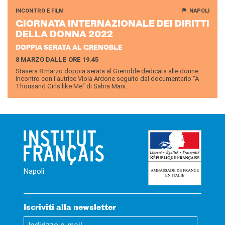
INCONTRO E FILM
NAPOLI
GIOR­NA­TA IN­TER­NA­ZIO­NA­LE DEI DI­RIT­TI
DELLA DONNA 2022
DOPPIA SERATA AL GRENOBLE
8 MARZO DALLE ORE 19.45
Stasera 8 marzo doppia serata al Grenoble dedicata alle donne:
Incontro con l'autrice Viola Ardone seguito dal documentario "A
Thousand Girls like Me" di Sahra Mani.
Napoli
Iscriviti alla newsletter