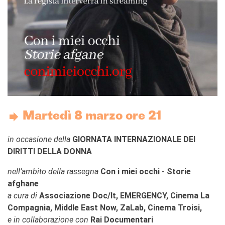
L'équipe
Contatti
IF Italia
Carta / Tessera socio
I nostri partner
Diventare sponsor
Certificazione ISO UNI EN
9001: 2015
CERCA
Martedì 8 marzo ore 21
in occasione della
GIORNATA INTERNAZIONALE DEI
DIRITTI DELLA DONNA
nell’ambito della rassegna
Con i miei occhi - Storie
afghane
a cura di
Associazione Doc/It, EMERGENCY, Cinema La
Compagnia, Middle East Now, ZaLab, Cinema Troisi,
e in collaborazione con
Rai Documentari