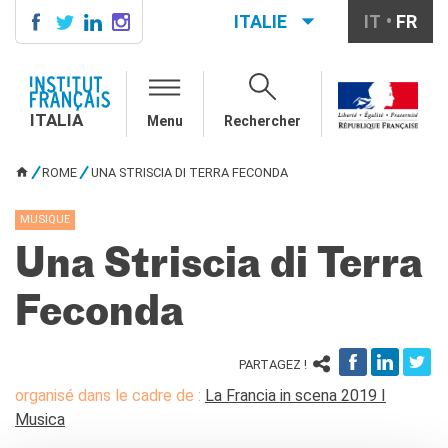
ITALIE
IT
FR
ITALIA
AGENDA
ITALIA
Menu
Rechercher
ÉCOLE & UNIVERSITÉ
Coopération éducative
ROME
UNA STRISCIA DI TERRA FECONDA
Coopération universitaire
VOUS ÊTES ICI
Étudier en France
MUSIQUE
LE PALAIS FARNÈSE
Una Striscia di Terra
QUI SOMMES-NOUS ?
Contacts
Feconda
Offres d'emplois/stages
PARTAGEZ !
RECHERCHER
organisé dans le cadre de :
La Francia in scena 2019 I
Musica