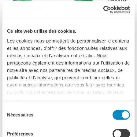
Ce site web utilise des cookies.
Les cookies nous permettent de personnaliser le contenu
et les annonces, d'offrir des fonctionnalités relatives aux
médias sociaux et d'analyser notre trafic. Nous
partageons également des informations sur l'utilisation de
notre site avec nos partenaires de médias sociaux, de
FESTIVAL
publicité et d'analyse, qui peuvent combiner celles-ci
26 juillet - 12 septembre
avec d'autres informations que vous leur avez fournies
2019
ou qu'ils ont collectées lors de votre utilisation de leurs
services.
Una striscia di terra feconda ha inventato ormai 22 anni fa e
Sélection
Nécessaires
per la prima volta in Europa una “forma di festival” del tutto
du
originale: invitare esclusivamente musicisti italiani e
consentement
francesi, incentivando la creazione di formazioni miste e
Préférences