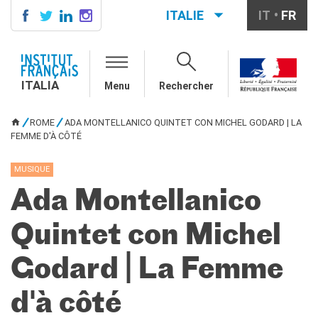
ITALIE
IT
FR
ITALIA
AGENDA
ITALIA
Menu
Rechercher
ÉCOLE & UNIVERSITÉ
Coopération éducative
ROME
ADA MONTELLANICO QUINTET CON MICHEL GODARD | LA
Coopération universitaire
VOUS ÊTES ICI
FEMME D'À CÔTÉ
Étudier en France
MUSIQUE
LE PALAIS FARNÈSE
Ada Montellanico
QUI SOMMES-NOUS ?
Contacts
Quintet con Michel
Offres d'emplois/stages
RECHERCHER
Godard | La Femme
d'à côté