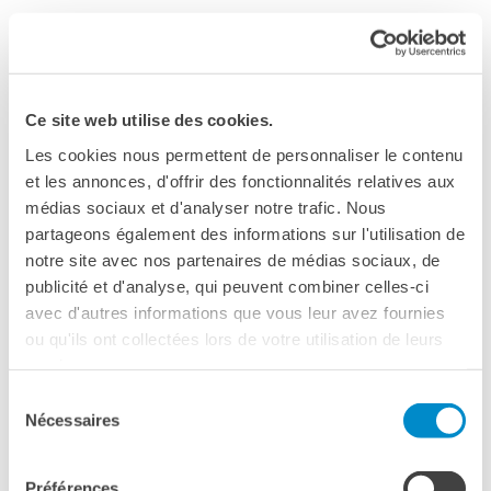
Produzione originale
Voce, testi, musiche
: Ada Montellanico
Musiche, tuba, serpentone
: Michel Godard
Ce site web utilise des cookies.
Pianoforte
: Simone Graziano
Les cookies nous permettent de personnaliser le contenu
Chitarra
: Francesco Diodati Contrabbasso:
et les annonces, d'offrir des fonctionnalités relatives aux
Francesco Ponticelli
médias sociaux et d'analyser notre trafic. Nous
partageons également des informations sur l'utilisation de
LA FEMME D’À CÔTÉ
notre site avec nos partenaires de médias sociaux, de
publicité et d'analyse, qui peuvent combiner celles-ci
ESTRATTI DA FILM DI FRANÇOIS TRUFFAUT
avec d'autres informations que vous leur avez fournies
Un progetto di
: Rita Marcotulli
ou qu'ils ont collectées lors de votre utilisation de leurs
Pianoforte
: Rita Marcotulli
services.
Contrabbasso
: Michel Benita
Sélection
Fisarmonica
: Luciano Biondini
Nécessaires
du
Sassofono
: Javier Girotto
consentement
Arpa celtica
: Aurora Barbatelli
Préférences