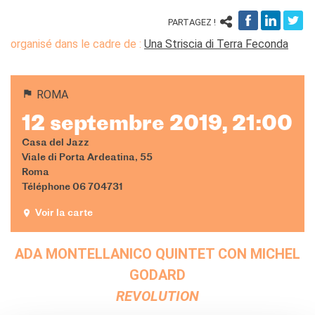
PARTAGEZ !
organisé dans le cadre de :
Una Striscia di Terra Feconda
ROMA
12 septembre 2019, 21:00
Casa del Jazz
Viale di Porta Ardeatina, 55
Roma
Téléphone 06 704731
Voir la carte
ADA MONTELLANICO QUINTET CON MICHEL
GODARD
REVOLUTION