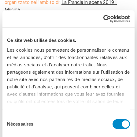
organizzato nell'ambito di:
La Francia in scena 2019 I
Musica
Ce site web utilise des cookies.
Les cookies nous permettent de personnaliser le contenu
et les annonces, d'offrir des fonctionnalités relatives aux
médias sociaux et d'analyser notre trafic. Nous
partageons également des informations sur l'utilisation de
notre site avec nos partenaires de médias sociaux, de
publicité et d'analyse, qui peuvent combiner celles-ci
avec d'autres informations que vous leur avez fournies
FESTIVAL
26 luglio - 12 settembre
ou qu'ils ont collectées lors de votre utilisation de leurs
2019
services.
Sélection
Nécessaires
du
Una striscia di terra feconda ha inventato ormai 22 anni fa e
consentement
per la prima volta in Europa una “forma di festival” del tutto