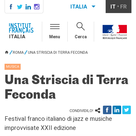
ITALIA
IT
FR
ITALIA
AGENDA
ITALIA
Menu
Cerca
SCUOLA & UNIVERSITÀ
Cooperazione educativa
ROMA
UNA STRISCIA DI TERRA FECONDA
Cooperazione
TU SEI QUI
universitaria
MUSICA
Studiare in Francia
Una Striscia di Terra
IL PALAZZO FARNESE
CHI SIAMO
Feconda
Contatti
Lavora con noi
CONDIVIDILO!
CERCA
Festival franco italiano di jazz e musiche
improvvisate XXII edizione