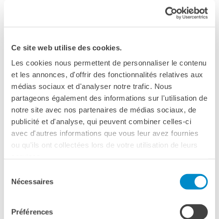
Proprietà Intellettuale (OMPI) a Ginevra, in Svizzera. È
anche membro del Consiglio accademico dell’Università
della Francofonia Senghor.
Ce site web utilise des cookies.
Laurent Manderieux, Président de l’European Intellectual
Les cookies nous permettent de personnaliser le contenu
Property Teachers’ Network (EIPTN), est professeur de droit
et les annonces, d'offrir des fonctionnalités relatives aux
de la propriété intellectuelle à l’Université Luigi Bocconi de
médias sociaux et d'analyser notre trafic. Nous
Milan depuis 2004. Il s’intéresse particulièrement au droit
partageons également des informations sur l'utilisation de
international de la propriété intellectuelle et au droit
notre site avec nos partenaires de médias sociaux, de
numérique. Il a travaillé pour plusieurs institutions
publicité et d'analyse, qui peuvent combiner celles-ci
internationales, dont l’Organisation des Nations unies pour
avec d'autres informations que vous leur avez fournies
l’alimentation et l’agriculture (FAO) à Rome, et pour l’Union
ou qu'ils ont collectées lors de votre utilisation de leurs
européenne, avant d’occuper des postes à responsabilité à
services.
l’Organisation mondiale de la propriété intellectuelle (OMPI)
à Genève, en Suisse. Il est également membre du Conseil
Sélection
Nécessaires
académique de l’Université de la Francophonie Senghor.
du
consentement
Préférences
Christophe Geiger
è dottore in giurisprudenza presso