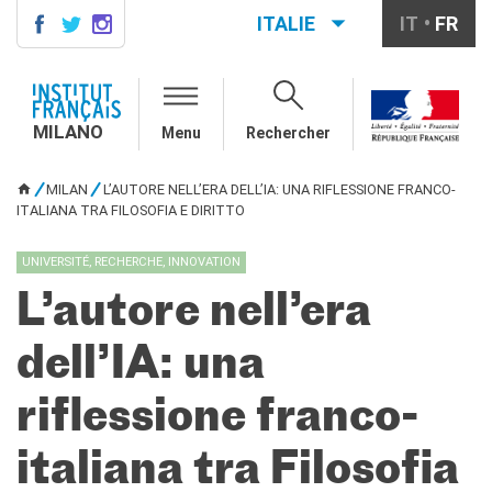
ITALIE
IT
FR
MILANO
AGENDA
MILANO
Menu
Rechercher
AGENDA
CONTACTS
MILAN
L’AUTORE NELL’ERA DELL’IA: UNA RIFLESSIONE FRANCO-
VOUS ÊTES ICI
ITALIANA TRA FILOSOFIA E DIRITTO
COURS DE FRANÇAIS
Cours quadrimestriels et
annuels de français
UNIVERSITÉ, RECHERCHE, INNOVATION
Cours intensifs mensuels de
L’autore nell’era
français
Cours collectifs enfants et
dell’IA: una
adolescents
Cours privés sur mesure
riflessione franco-
Ateliers thématiques
Cours de préparation
DELF/DALF
italiana tra Filosofia
Corsi su piattaforma