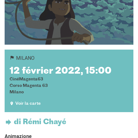
Cours pour les écoles
Cours entreprises
Informazioni utili: Calendario
e CGV
Cours de théâtre
DIPLÔMES ET TESTS
Diplômes DELF DALF
MILANO
Test de Connaissance du
Français TCF
12 février 2022, 15:00
SERVICES DE
CinéMagenta63
TRADUCTION
Corso Magenta 63
MÉDIATHÈQUE
Milano
Accès au catalogue
Voir la carte
Culturethèque
CINEMA
di Rémi Chayé
ÉCOLE & UNIVERSITÉ
Coopération éducative
Animazione