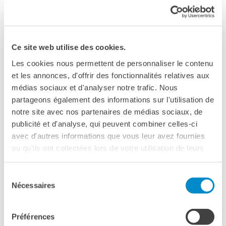
Guarda il trailer >>
RECHERCHER
Ce site web utilise des cookies.
Les cookies nous permettent de personnaliser le contenu
et les annonces, d'offrir des fonctionnalités relatives aux
Please
accept marketing-cookies
to watch this video.
médias sociaux et d'analyser notre trafic. Nous
partageons également des informations sur l'utilisation de
notre site avec nos partenaires de médias sociaux, de
publicité et d'analyse, qui peuvent combiner celles-ci
avec d'autres informations que vous leur avez fournies
ou qu'ils ont collectées lors de votre utilisation de leurs
services.
VERSIONE FRANCESE
Sélection
CON SOTTOTITOLI IN ITALIANO
Nécessaires
du
consentement
biglietto intero 7 €
Préférences
tariffa ridotta 5€ (abbonati carte IFM, over