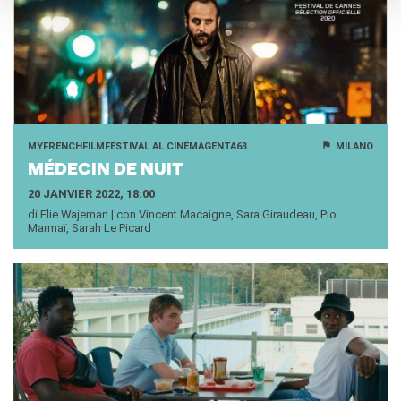
MYFRENCHFILMFESTIVAL AL CINÉMAGENTA63
MILANO
MÉ­DE­CIN DE NUIT
20 JANVIER 2022, 18:00
di Elie Wajeman | con Vincent Macaigne, Sara Giraudeau, Pio
Marmaï, Sarah Le Picard