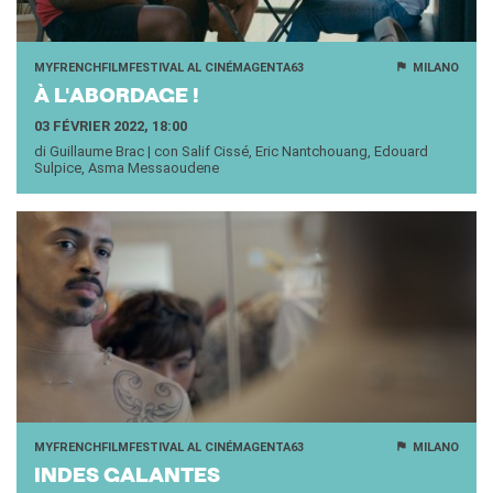
MYFRENCHFILMFESTIVAL AL CINÉMAGENTA63
MILANO
À L'ABOR­DAGE !
03 FÉVRIER 2022, 18:00
di Guillaume Brac | con Salif Cissé, Eric Nantchouang, Edouard
Sulpice, Asma Messaoudene
MYFRENCHFILMFESTIVAL AL CINÉMAGENTA63
MILANO
INDES GA­LANTES