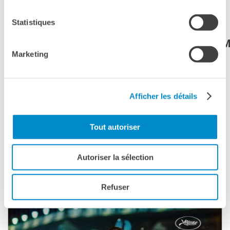
65, bambini fino ai 12 anni, insegnanti di
Statistiques
francese nelle scuole
italiane, insegnanti EsaBac, associazione FLAM
Marketing
PRENOTAZIONE OBBLIGATORIA
PER PRENOTARE IL TUO POSTO CLICCA QUI
Afficher les détails
Ricordiamo che per l’accesso alla sala CinéMagenta63
sono obbligatori il Green Pass rafforzato e la
Tout autoriser
mascherina FFP2 per tutti gi spettatori dai 12 anni
in su.
Autoriser la sélection
Voir aussi
Refuser