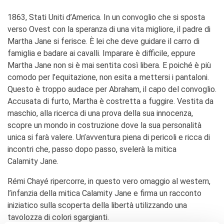
Coopération universitaire
1863, Stati Uniti d’America. In un convoglio che si sposta
Séjours linguistiques en
France
verso Ovest con la speranza di una vita migliore, il padre di
Étudier en France
Martha Jane si ferisce. È lei che deve guidare il carro di
famiglia e badare ai cavalli. Imparare è difficile, eppure
PARTENARIATS
Martha Jane non si è mai sentita così libera. E poiché è più
Louer nos espaces
comodo per l’equitazione, non esita a mettersi i pantaloni.
Le cercle des amis
Questo è troppo audace per Abraham, il capo del convoglio.
Accusata di furto, Martha è costretta a fuggire. Vestita da
QUI SOMMES-NOUS ?
maschio, alla ricerca di una prova della sua innocenza,
Contatti
scopre un mondo in costruzione dove la sua personalità
L'Institut français Italia
unica si farà valere. Un’avventura piena di pericoli e ricca di
Où sommes nous ?
incontri che, passo dopo passo, svelerà la mitica
Notre équipe
Calamity Jane.
Notre charte qualité
La Carte Institut français
Rémi Chayé ripercorre, in questo vero omaggio al western,
Milano
l’infanzia della mitica Calamity Jane e firma un racconto
Offres d'emplois/stages
iniziatico sulla scoperta della libertà utilizzando una
Autres institutions
tavolozza di colori sgargianti.
françaises