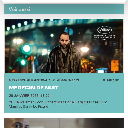
Voir aussi
MYFRENCHFILMFESTIVAL AL CINÉMAGENTA63
MILANO
MÉ­DE­CIN DE NUIT
20 JANVIER 2022, 18:00
di Elie Wajeman | con Vincent Macaigne, Sara Giraudeau, Pio
Marmaï, Sarah Le Picard