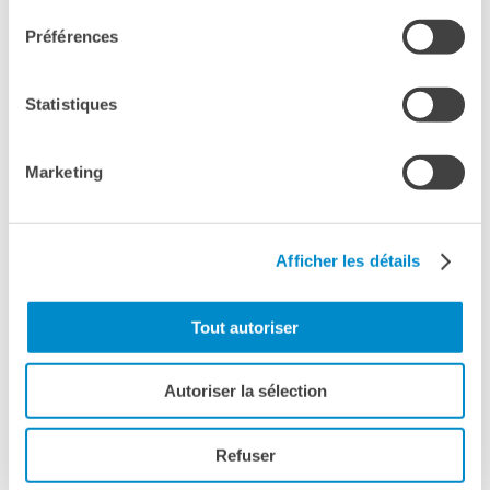
Préférences
biglietto intero 7 €
tariffa ridotta 5€ (abbonati carte IFM, over
Statistiques
65, bambini fino ai 12 anni, insegnanti di
francese nelle scuole italiane,
Marketing
insegnanti EsaBac, associazione FLAM)
PRENOTAZIONE OBBLIGATORIA
Afficher les détails
Per prenotare clicca qui>>
Tout autoriser
Ricordiamo che per l’accesso alla sala CinéMagenta63
Autoriser la sélection
sarà richiesto il Green Pass rafforzato e la
mascherina FFP2
Refuser