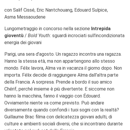
Coopération universitaire
con Salif Cissé, Eric Nantchouang, Edouard Sulpice,
Séjours linguistiques en
France
Asma Messaoudene
Étudier en France
Lungometraggio in concorso nella sezione
Intrepida
PARTENARIATS
gioventù
/
Bold Youth:
sguardi incrociati sull’incondizionata
Louer nos espaces
energia dei giovani
Le cercle des amis
Parigi, una sera d’agosto. Un ragazzo incontra una ragazza.
QUI SOMMES-NOUS ?
Hanno la stessa età, ma non appartengono allo stesso
Contatti
mondo. Félix lavora, Alma va in vacanza il giorno dopo. Non
L'Institut français Italia
importa. Félix decide di raggiungere Alma dall’altra parte
Où sommes nous ?
della Francia. A sorpresa. Prende a bordo il suo amico
Notre équipe
Chérif, perché insieme è più divertente. E siccome non
Notre charte qualité
hanno la macchina, fanno il viaggio con Édouard.
La Carte Institut français
Ovviamente niente va come previsto. Può andare
Milano
diversamente quando confondi i tuoi sogni con la realtà?
Offres d'emplois/stages
Guillaume Brac filma con delicatezza giovani adulti, di
Autres institutions
culture e ambienti sociali diversi, che si incontrano durante
françaises