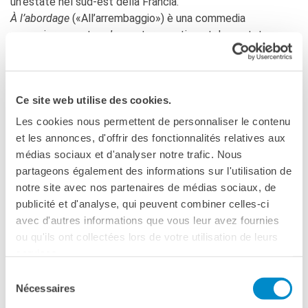
un’estate nel sud-est della Francia.
À l’abordage
(«All’arrembaggio») è una commedia
RECHERCHER
vacanziera quanto un’avventura sentimentale, portata
avanti da un gruppo di instancabili giovani attori.
Guarda il trailer >>
Ce site web utilise des cookies.
Les cookies nous permettent de personnaliser le contenu
et les annonces, d'offrir des fonctionnalités relatives aux
médias sociaux et d'analyser notre trafic. Nous
partageons également des informations sur l'utilisation de
Please
accept marketing-cookies
to watch this video.
notre site avec nos partenaires de médias sociaux, de
publicité et d'analyse, qui peuvent combiner celles-ci
avec d'autres informations que vous leur avez fournies
ou qu'ils ont collectées lors de votre utilisation de leurs
services.
Sélection
VERSIONE FRANCESE CON
Nécessaires
du
SOTTOTITOLI IN ITALIANO
consentement