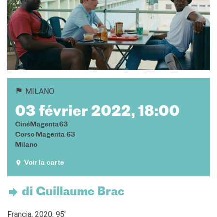
Cours pour les écoles
Cours entreprises
Informazioni utili: Calendario
e CGV
Cours de théâtre
DIPLÔMES ET TESTS
Diplômes DELF DALF
MILANO
Test de Connaissance du
Français TCF
03 février 2022, 18:00
SERVICES DE
CinéMagenta63
TRADUCTION
Corso Magenta 63
MÉDIATHÈQUE
Milano
Accès au catalogue
Voir la carte
Culturethèque
CINEMA
di Guillaume Brac
ÉCOLE & UNIVERSITÉ
Coopération éducative
Francia, 2020, 95’