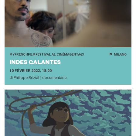
MYFRENCHFILMFESTIVAL AL CINÉMAGENTA63
MILANO
INDES GA­LANTES
10 FÉVRIER 2022, 18:00
di Philippe Béziat | documentario