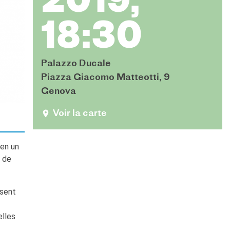
2019,
18:30
Palazzo Ducale
Piazza Giacomo Matteotti, 9
Genova
Voir la carte
 en un
s de
isent
elles