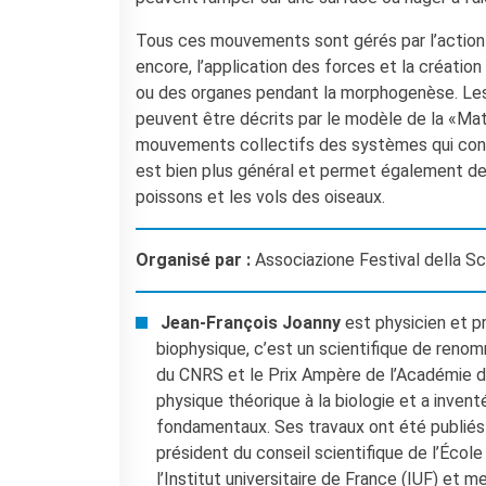
Coopération universitaire
Séjours linguistiques en
Tous ces mouvements sont gérés par l’action 
France
encore, l’application des forces et la créati
Étudier en France
ou des organes pendant la morphogenèse. Les
peuvent être décrits par le modèle de la «Mat
PARTENARIATS
mouvements collectifs des systèmes qui cons
Louer nos espaces
est bien plus général et permet également d
Le cercle des amis
poissons et les vols des oiseaux.
QUI SOMMES-NOUS ?
Contatti
Organisé par :
Associazione Festival della Sci
L'Institut français Italia
Où sommes nous ?
Notre équipe
Jean-François Joanny
est physicien et p
Notre charte qualité
biophysique, c’est un scientifique de renom
du CNRS et le Prix Ampère de l’Académie d
La Carte Institut français
Milano
physique théorique à la biologie et a inven
Offres d'emplois/stages
fondamentaux. Ses travaux ont été publiés 
Autres institutions
président du conseil scientifique de l’Éco
françaises
l’Institut universitaire de France (IUF) et 