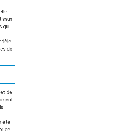
elle
tissus
s qui
odèle
ncs de
 et de
’argent
la
a été
or de