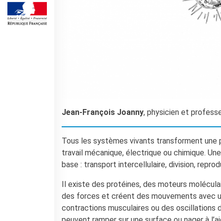
Cours pour les écoles
Cours entreprises
Informazioni utili: Calendario
e CGV
Cours de théâtre
DIPLÔMES ET TESTS
Diplômes DELF DALF
Test de Connaissance du
Français TCF
Jean-François Joanny
, physicien et profess
SERVICES DE
TRADUCTION
Tous les systèmes vivants transforment une p
MÉDIATHÈQUE
travail mécanique, électrique ou chimique. Une
Accès au catalogue
base : transport intercellulaire, division, rep
Culturethèque
Il existe des protéines, des moteurs molécula
CINEMA
des forces et créent des mouvements avec une
ÉCOLE & UNIVERSITÉ
contractions musculaires ou des oscillations d
Coopération éducative
peuvent ramper sur une surface ou nager à l’ai