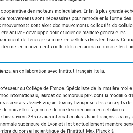
coopérative des moteurs moléculaires. Enfin, à plus grande éch
on de mouvements sont nécessaires pour remodeler la forme des 
 mouvements sont alors des mouvements collectifs de cellule
ière active» développé pour étudier de manière générale les
omment de l’énergie comme les cellules dans les tissus. Ce m
e décrire les mouvements collectifs des animaux comme les ba
enza, en collaboration avec Institut français Italia.
rofesseur au Collège de France. Spécialiste de la matière molle
mée internationale, lauréat de nombreux prix, dont la médaille d
es sciences. Jean-François Joanny transpose des concepts de 
té de nouvelles façons de décrire les mécanismes cellulaires
dans environ 285 revues internationales. Jean-François Joanny 
le normale supérieure de Lyon et il est actuellement membre seni
membre du conseil scientifique de l’Institut Max Planck à