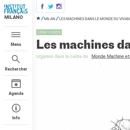
MILANO
MILANO
MILAN
LES MACHINES DANS LE MONDE DU VIVA
VOUS ÊTES ICI
AGENDA
DÉBAT D'IDÉES
AGENDA
Les machines da
Menu
CONTACTS
COURS DE FRANÇAIS
organisé dans le cadre de :
Monde Machine et
Cours quadrimestriels et
annuels de français
Rechercher
Cours intensifs mensuels de
français
Cours collectifs enfants et
adolescents
Agenda
Cours privés sur mesure
Ateliers thématiques
Cours de préparation
Info
DELF/DALF
Corsi su piattaforma