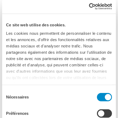
Le chiavi della città
Institut français Firenze
Ma classe au cinéma
Palazzo Lenzi, Piazza Ognissanti, 2
Pcto
Firenze
Telefono +39 055 2718801
BIBLIOTECA MEDIATECA
Ce site web utilise des cookies.
Fax firenze@institutfrancais.it
Catalogo online
Les cookies nous permettent de personnaliser le contenu
Culturethèque
Vedere la mappa
et les annonces, d'offrir des fonctionnalités relatives aux
Salon de lecture (online)
médias sociaux et d'analyser notre trafic. Nous
SOUVENIR NAPOLEONIEN
partageons également des informations sur l'utilisation de
LIBRAIRIE FRANÇAISE DE
FLORENCE
notre site avec nos partenaires de médias sociaux, de
publicité et d'analyse, qui peuvent combiner celles-ci
Napoleone I: gli orologi e gli
CONSULAT DE FRANCE À
FLORENCE
avec d'autres informations que vous leur avez fournies
orologiai del suo tempo
ou qu'ils ont collectées lors de votre utilisation de leurs
CERCA
services.
Relatore: Manrico Nocchi
Sélection
Venerdi 06/03 ore 17:00
Nécessaires
du
consentement
Abstract: Brevissima storia dell’orologeria francese: la
pendola di Parigi, la pendola da camino.Napoleone e la
Préférences