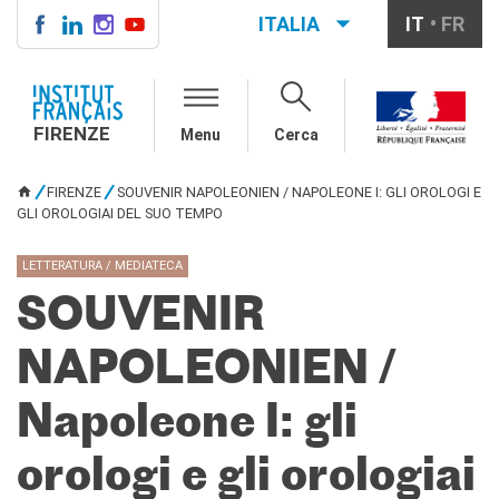
ITALIA
IT
FR
FIRENZE
IF FIRENZE
FIRENZE
Menu
Cerca
Direttore
Contatti
FIRENZE
SOUVENIR NAPOLEONIEN / NAPOLEONE I: GLI OROLOGI E
La "Carta" dell'IFF
TU SEI QUI
GLI OROLOGIAI DEL SUO TEMPO
Partner / Mécènes
Demande de stage/Lavorare
LETTERATURA / MEDIATECA
con noi
Affittare i nostri spazi
SOUVENIR
Informativa privacy
NAPOLEONIEN /
AGENDA CULTURALE
Cinema in versione
Napoleone I: gli
originale
CORSI FRANCESE
orologi e gli orologiai
Carta Giovani Nazionale