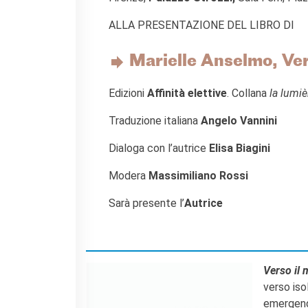
Le chiavi della città
Ma classe au cinéma
ALLA PRESENTAZIONE DEL LIBRO DI
Pcto
Marielle Anselmo, Ver
BIBLIOTECA MEDIATECA
Catalogo online
Edizioni
Affinità elettive
. Collana
la lumi
Culturethèque
Salon de lecture (online)
Traduzione italiana
Angelo Vannini
LIBRAIRIE FRANÇAISE DE
FLORENCE
Dialoga con l’autrice
Elisa Biagini
CONSULAT DE FRANCE À
Modera
Massimiliano Rossi
FLORENCE
Sarà presente l’
Autrice
CERCA
Verso il
verso iso
emergendo