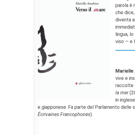
parola è 
che dice, 
diventa al
immediata
lingua, l
viso — e 
Marielle
vive e in
raccolte
la mer
(2
in inglese
e giapponese. Fa parte del Parlamento delle sc
Écrivaines Francophones
).