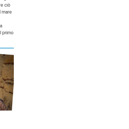
re ciò
il mare
za
il primo