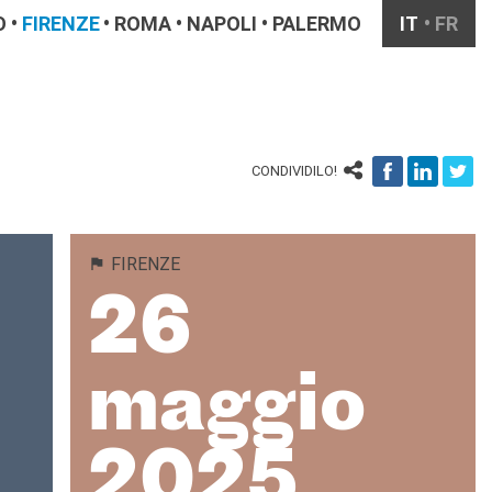
O
FIRENZE
ROMA
NAPOLI
PALERMO
IT
FR
CONDIVIDILO!
FIRENZE
26
maggio
2025,