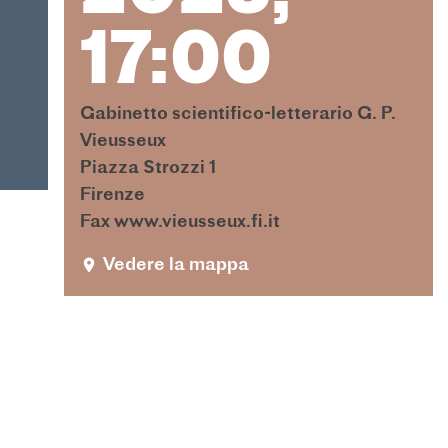
17:00
Gabinetto scientifico-letterario G. P.
Vieusseux
Piazza Strozzi 1
Firenze
Fax www.vieusseux.fi.it
Vedere la mappa