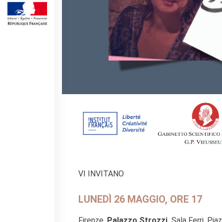
Frantastique
STUDIARE IN FRANCIA
Campus France
CERTIFICAZIONI
DELF/DALF
DELF scolaire
Delf Tout Public
ACPF - COOPERAZIONE
EDUCATIVA
Risorse per i docenti di
francese
ARCHIVIO
EVENTI/PODCAST
VI INVITANO
ATTIVITÀ PER LE SCUOLE
Offerta EsaBac
LUNEDÌ 26 MAGGIO, ORE 17
Les Classes Découverte
Les Matinées
Firenze,
Palazzo Strozzi,
Sala Ferri, Pia