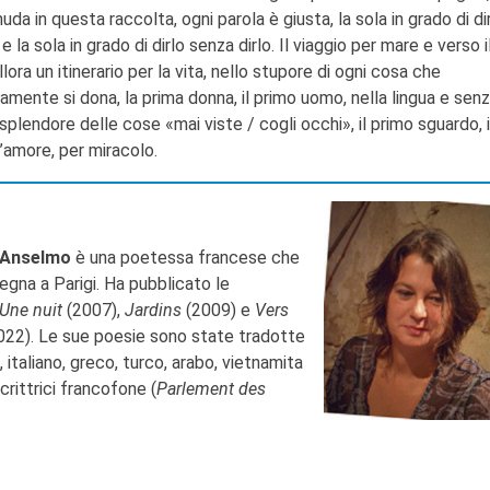
nuda in questa raccolta, ogni parola è giusta, la sola in grado di di
e la sola in grado di dirlo senza dirlo. Il viaggio per mare e verso 
lora un itinerario per la vita, nello stupore di ogni cosa che
mente si dona, la prima donna, il primo uomo, nella lingua e sen
o splendore delle cose «mai viste / cogli occhi», il primo sguardo, 
l’amore, per miracolo.
 Anselmo
è una poetessa francese che
segna a Parigi. Ha pubblicato le
Une nuit
(2007),
Jardins
(2009) e
Vers
022). Le sue poesie sono state tradotte
, italiano, greco, turco, arabo, vietnamita
rittrici francofone (
Parlement des