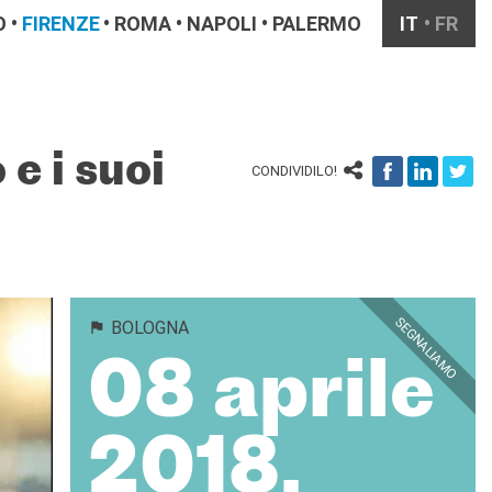
O
FIRENZE
ROMA
NAPOLI
PALERMO
IT
FR
e i suoi
CONDIVIDILO!
SEGNALIAMO
BOLOGNA
08 aprile
2018,