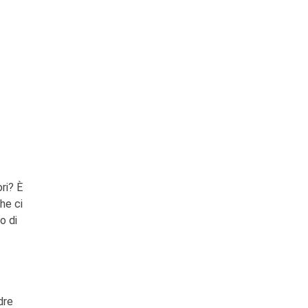
i? È
che ci
o di
dre