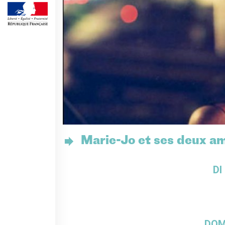
Frantastique
STUDIARE IN FRANCIA
Campus France
CERTIFICAZIONI
DELF/DALF
DELF scolaire
Delf Tout Public
ACPF - COOPERAZIONE
EDUCATIVA
Risorse per i docenti di
francese
Marie-Jo et ses deux amo
ARCHIVIO
EVENTI/PODCAST
DI
ATTIVITÀ PER LE SCUOLE
Offerta EsaBac
Les Classes Découverte
Les Matinées
DOME