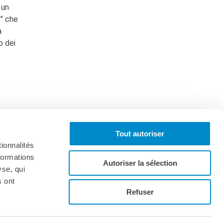
 un
i” che
a
o dei
Tout autoriser
ionnalités
formations
Autoriser la sélection
yse, qui
s ont
Iscriviti alla newsletter
Refuser