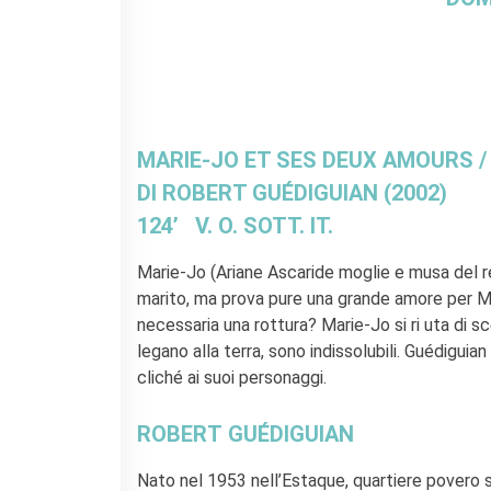
Le chiavi della città
Ma classe au cinéma
Pcto
BIBLIOTECA MEDIATECA
Catalogo online
Culturethèque
MARIE-JO ET SES DEUX AMOURS / 
Salon de lecture (online)
DI ROBERT GUÉDIGUIAN (2002)
LIBRAIRIE FRANÇAISE DE
124’ V. O. SOTT. IT.
FLORENCE
CONSULAT DE FRANCE À
Marie-Jo (Ariane Ascaride moglie e musa del r
FLORENCE
marito, ma prova pure una grande amore per M
necessaria una rottura? Marie-Jo si ri uta di sce
CERCA
legano alla terra, sono indissolubili. Guédiguia
cliché ai suoi personaggi.
ROBERT GUÉDIGUIAN
Nato nel 1953 nell’Estaque, quartiere povero sit