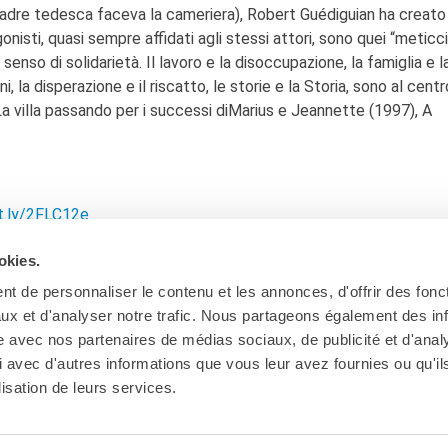
madre tedesca faceva la cameriera), Robert Guédiguian ha creato
nisti, quasi sempre affidati agli stessi attori, sono quei “meticc
senso di solidarietà. Il lavoro e la disoccupazione, la famiglia e l
ni, la disperazione e il riscatto, le storie e la Storia, sono al centr
 La villa passando per i successi diMarius e Jeannette (1997), A
it.ly/2FLC12e
okies.
t de personnaliser le contenu et les annonces, d'offrir des fonct
ux et d'analyser notre trafic. Nous partageons également des in
site avec nos partenaires de médias sociaux, de publicité et d'anal
 avec d'autres informations que vous leur avez fournies ou qu'il
lisation de leurs services.