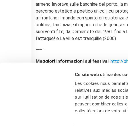
armeno lavorava sulle banchine del porto, la 
percorso estetico e poetico unico, i cui protago
affrontano il mondo con spirito di resistenza e 
politica, l’amicizia e il rapporto tra le generazio
suoi venti film, da Dernier été del 1981 fino a
l’attaque! e La ville est tranquille (2000).
——-
Maggiori informazioni sul festival
:
http://b
Evento Facebook
:
http://bit.ly/2FTeU8n
Ce site web utilise des co
Les cookies nous permetten
relatives aux médias socia
sur l'utilisation de notre 
peuvent combiner celles-ci
collectées lors de votre uti
Firenze