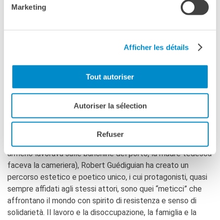
Barsam è malato. Quando capisce che la vita che gli resta è
Marketing
breve, decide di tornare alla sua terra natale, in Armenia.
Prima di partire lascia una serie di indizi per Anna (Ariane
Ascaride), l’amata glia perché possa ritrovarlo. La sparizione
Afficher les détails
del padre obbliga quindi la recalcitrante Anna a mettersi in
viaggio. Guédiguian sceglie la forma del viaggio iniziatico
per a rontare un tema personale, quello delle sue
Tout autoriser
origini armene.
Autoriser la sélection
ROBERT GUÉDIGUIAN
Nato nel 1953 nell’Estaque, quartiere povero situato nella
Refuser
zona nord-ovest di Marsiglia, figlio di immigrati (il padre
armeno lavorava sulle banchine del porto, la madre tedesca
faceva la cameriera), Robert Guédiguian ha creato un
percorso estetico e poetico unico, i cui protagonisti, quasi
sempre affidati agli stessi attori, sono quei “meticci” che
affrontano il mondo con spirito di resistenza e senso di
solidarietà. Il lavoro e la disoccupazione, la famiglia e la