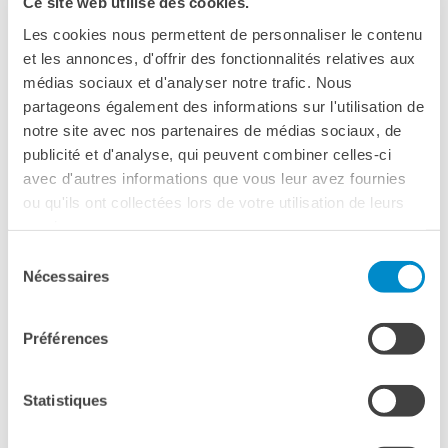
Ce site web utilise des cookies.
Le chiavi della città
Le voyage en Arménie
Ma classe au cinéma
Les cookies nous permettent de personnaliser le contenu
Pcto
et les annonces, d'offrir des fonctionnalités relatives aux
DI ROBERT GUÉDIGUIAN
médias sociaux et d'analyser notre trafic. Nous
BIBLIOTECA MEDIATECA
partageons également des informations sur l'utilisation de
Catalogo online
BOLOGNA
notre site avec nos partenaires de médias sociaux, de
Culturethèque
publicité et d'analyse, qui peuvent combiner celles-ci
Salon de lecture (online)
avec d'autres informations que vous leur avez fournies
SABATO 14 APRILE, ORE 18.00
ou qu'ils ont collectées lors de votre utilisation de leurs
LIBRAIRIE FRANÇAISE DE
FLORENCE
services.
CINEMA LUMIERE
CONSULAT DE FRANCE À
Sélection
FLORENCE
Nécessaires
du
CERCA
consentement
Préférences
UN VOYAGE EN ARMÉNIE
DI ROBERT GUÉDIGUIAN (2005)
Statistiques
125’ V. O. SOTT. IT.