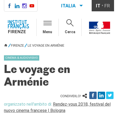
ITALIA
IT
FR
FIRENZE
IF FIRENZE
FIRENZE
Menu
Cerca
Direttore
Contatti
FIRENZE
LE VOYAGE EN ARMÉNIE
La "Carta" dell'IFF
TU SEI QUI
Partner / Mécènes
CINEMA & AUDIOVISIVO
Demande de stage/Lavorare
con noi
Le voyage en
Affittare i nostri spazi
Informativa privacy
Arménie
AGENDA CULTURALE
Cinema in versione
CONDIVIDILO!
originale
organizzato nell'ambito di:
Rendez-vous 2018, festival del
CORSI FRANCESE
nuovo cinema francese | Bologna
Carta Giovani Nazionale