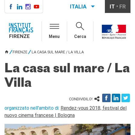
ITALIA
IT
FR
FIRENZE
IF FIRENZE
FIRENZE
Menu
Cerca
Direttore
Contatti
FIRENZE
LA CASA SUL MARE / LA VILLA
La "Carta" dell'IFF
TU SEI QUI
Partner / Mécènes
La casa sul mare / La
Demande de stage/Lavorare
con noi
Villa
Affittare i nostri spazi
Informativa privacy
CONDIVIDILO!
AGENDA CULTURALE
Cinema in versione
organizzato nell'ambito di:
Rendez-vous 2018, festival del
originale
nuovo cinema francese | Bologna
CORSI FRANCESE
Carta Giovani Nazionale