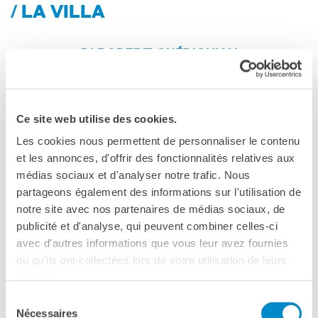
Le chiavi della città
/ LA VILLA
Ma classe au cinéma
Pcto
DI ROBERT GUÉDIGUIAN
BIBLIOTECA MEDIATECA
Catalogo online
BOLOGNA
Culturethèque
Salon de lecture (online)
Ce site web utilise des cookies.
LUNEDÌ 9 APRILE, ORE 20:00
Les cookies nous permettent de personnaliser le contenu
LIBRAIRIE FRANÇAISE DE
FLORENCE
et les annonces, d'offrir des fonctionnalités relatives aux
CINEMA LUMIERE
médias sociaux et d'analyser notre trafic. Nous
CONSULAT DE FRANCE À
FLORENCE
partageons également des informations sur l'utilisation de
LA VILLA / LA CASA SUL MARE
notre site avec nos partenaires de médias sociaux, de
CERCA
publicité et d'analyse, qui peuvent combiner celles-ci
DI ROBERT GUÉDIGUIAN (2017)
avec d'autres informations que vous leur avez fournies
107’ V. O. SOTT. IT.
ou qu'ils ont collectées lors de votre utilisation de leurs
services.
Guédiguian con il suo ventesimo film - in Concorso a
Venezia 74- festeggia il cinema che gli è più caro, torna alla
Sélection
Nécessaires
sua gente e ai suoi luoghi, ai suoi temi, dipingendo uno
du