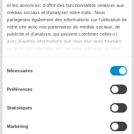
Le chiavi della città
20 ottobre, 17:00
et les annonces, d'offrir des fonctionnalités relatives aux
Ma classe au cinéma
médias sociaux et d'analyser notre trafic. Nous
Institut français Firenze
Pcto
partageons également des informations sur l'utilisation de
Palazzo Lenzi, Piazza Ognissanti, 2
Firenze
notre site avec nos partenaires de médias sociaux, de
BIBLIOTECA MEDIATECA
Telefono +39 055 2718801
publicité et d'analyse, qui peuvent combiner celles-ci
Catalogo online
Fax firenze@institutfrancais.it
avec d'autres informations que vous leur avez fournies
Culturethèque
ou qu'ils ont collectées lors de votre utilisation de leurs
Salon de lecture (online)
Vedere la mappa
services.
LIBRAIRIE FRANÇAISE DE
Sélection
FLORENCE
I Martedì del Cherubini: La
Nécessaires
du
CONSULAT DE FRANCE À
grande musica classica
consentement
FLORENCE
a Palazzo Lenzi
Préférences
CERCA
Anche per l
‘autunno 2026
, si rinnova la prestigiosa
Statistiques
collaborazione tra l’Institut français Firenze e il
Conservatorio Luigi Cherubini di Firenze.
Marketing
La rassegna «I Martedì del Cherubini» torna a animare i