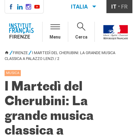
ITALIA
IT
FR
FIRENZE
IF FIRENZE
FIRENZE
Menu
Cerca
Direttore
Contatti
FIRENZE
I MARTEDÌ DEL CHERUBINI: LA GRANDE MUSICA
La "Carta" dell'IFF
TU SEI QUI
CLASSICA A PALAZZO LENZI / 2
Partner / Mécènes
Demande de stage/Lavorare
MUSICA
con noi
Affittare i nostri spazi
I Martedì del
Informativa privacy
Cherubini: La
AGENDA CULTURALE
Cinema in versione
grande musica
originale
CORSI FRANCESE
classica a
Carta Giovani Nazionale