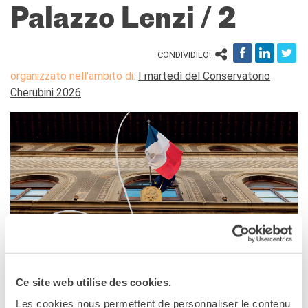
Frantastique
Palazzo Lenzi / 2
STUDIARE IN FRANCIA
Campus France
CONDIVIDILO!
CERTIFICAZIONI
organizzato nell'ambito di:
I martedì del Conservatorio
DELF/DALF
Cherubini 2026
DELF scolaire
Delf Tout Public
ACPF - COOPERAZIONE
EDUCATIVA
Risorse per i docenti di
francese
ARCHIVIO
EVENTI/PODCAST
ATTIVITÀ PER LE SCUOLE
Offerta EsaBac
Les Classes Découverte
Ce site web utilise des cookies.
FIRENZE
Les Matinées
Les cookies nous permettent de personnaliser le contenu