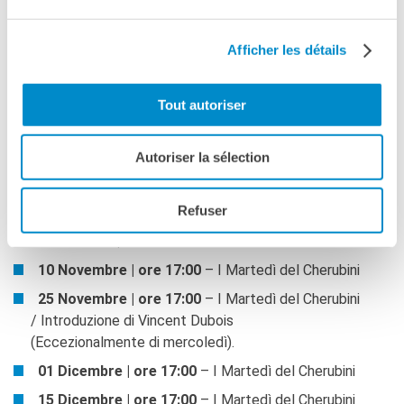
nostri spazi con una serie di appuntamenti pomeridiani
rivolti a tutti gli amanti della musica e
della tradizione cameristica.
Afficher les détails
Tutti i concerti si terranno il
martedì pomeriggio alle ore
Tout autoriser
17:00
. Di seguito il calendario completo degli incontri da
segnare in agenda:
Autoriser la sélection
CALENDARIO DEGLI APPUNTAMENTI 2026
Refuser
13 Ottobre | ore 17:00
– I Martedì del Cherubini
20 Ottobre | ore 17:00
– I Martedì del Cherubini
10 Novembre | ore 17:00
– I Martedì del Cherubini
25 Novembre | ore 17:00
– I Martedì del Cherubini
/ Introduzione di Vincent Dubois
(Eccezionalmente di mercoledì).
01 Dicembre | ore 17:00
– I Martedì del Cherubini
15 Dicembre | ore 17:00
– I Martedì del Cherubini