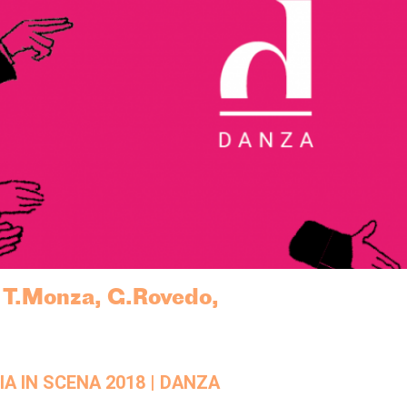
 T.Monza, G.Rovedo,
A IN SCENA 2018 | DANZA