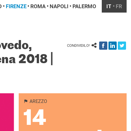
O
FIRENZE
ROMA
NAPOLI
PALERMO
IT
FR
ovedo,
CONDIVIDILO!
na 2018 |
AREZZO
14