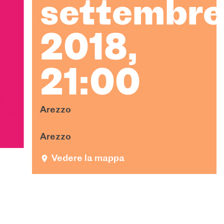
settembre
2018,
21:00
Arezzo
Arezzo
Vedere la mappa