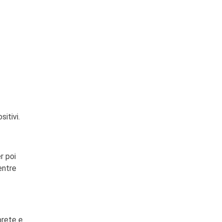
itivi.
r poi
entre
prete e