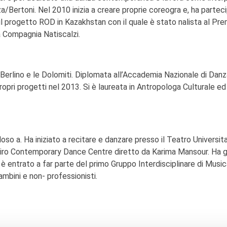
/Bertoni. Nel 2010 inizia a creare proprie coreogra e, ha partec
 progetto ROD in Kazakhstan con il quale è stato nalista al Pre
a Compagnia Natiscalzi.
Berlino e le Dolomiti. Diplomata all’Accademia Nazionale di Danz
ri progetti nel 2013. Si è laureata in Antropologa Culturale ed 
oso a. Ha iniziato a recitare e danzare presso il Teatro Universita
Cairo Contemporary Dance Centre diretto da Karima Mansour. Ha gi
̀ entrato a far parte del primo Gruppo Interdisciplinare di Music
mbini e non- professionisti.