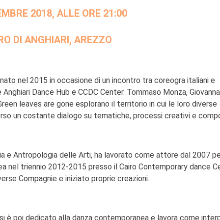
MBRE 2018, ALLE ORE 21:00
O DI ANGHIARI, AREZZO
nato nel 2015 in occasione di un incontro tra coreogra italiani e
zione Anghiari Dance Hub e CCDC Center. Tommaso Monza, Giovanna
en leaves are gone esplorano il territorio in cui le loro diverse
averso un costante dialogo su tematiche, processi creativi e compos
ia e Antropologia delle Arti, ha lavorato come attore dal 2007 pe
nea nel triennio 2012-2015 presso il Cairo Contemporary dance C
erse Compagnie e iniziato proprie creazioni.
, si è poi dedicato alla danza contemporanea e lavora come inter