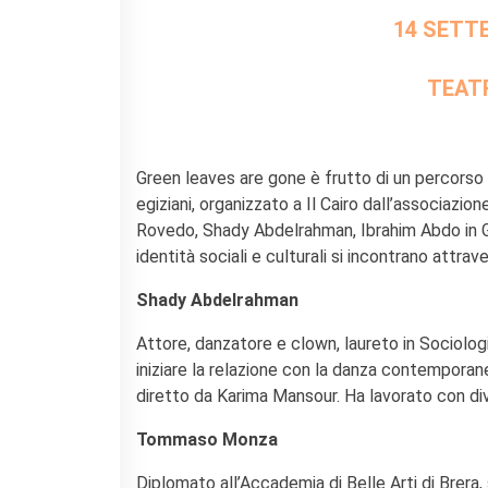
Le chiavi della città
14 SETTE
Ma classe au cinéma
Pcto
TEATR
BIBLIOTECA MEDIATECA
Catalogo online
Culturethèque
Salon de lecture (online)
Green leaves are gone è frutto di un percorso 
egiziani, organizzato a Il Cairo dall’associa
LIBRAIRIE FRANÇAISE DE
Rovedo, Shady Abdelrahman, Ibrahim Abdo in Gre
FLORENCE
identità sociali e culturali si incontrano attr
CONSULAT DE FRANCE À
FLORENCE
Shady Abdelrahman
CERCA
Attore, danzatore e clown, laureto in Sociolog
iniziare la relazione con la danza contempora
diretto da Karima Mansour. Ha lavorato con div
Tommaso Monza
Diplomato all’Accademia di Belle Arti di Brera