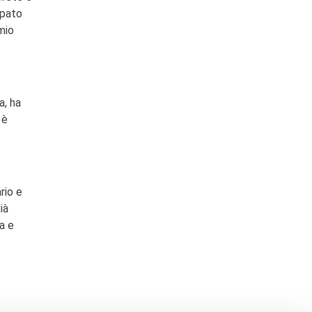
ipato
mio
a, ha
è
rio e
à
a e