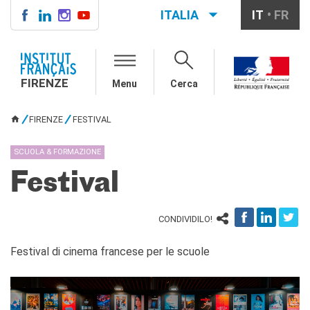
ITALIA
IT
FR
FIRENZE
IF FIRENZE
FIRENZE
Menu
Cerca
Direttore
Contatti
FIRENZE
FESTIVAL
La "Carta" dell'IFF
TU SEI QUI
Partner / Mécènes
SCUOLA & FORMAZIONE
Demande de stage/Lavorare
con noi
Festival
Affittare i nostri spazi
Informativa privacy
CONDIVIDILO!
AGENDA CULTURALE
Cinema in versione
Festival di cinema francese per le scuole
originale
CORSI FRANCESE
Carta Giovani Nazionale