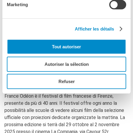
https://forms.gle/BTWGm8AYcdJNVR1S7
Marketing
Baptiste CHAUVEAU
Attaché de coopération pour le français
Afficher les détails
+39 055 271 88 16
baptiste.chauveau
@institutfrancais.it
Tout autoriser
Autoriser la sélection
I FESTIVAL A PAGAMENTO
Refuser
FRANCE ODÉON (FIRENZE):
France Odéon è il festival di film francese di Firenze,
presente da più di 40 anni. Il festival offre ogni anno la
possibilità alle scuole di vedere alcuni film della selezione
ufficiale con proiezioni dedicate organizzate la mattina. La
prossima edizione si terrà dal 29 ottobre al 2 novembre
2025 presso il cinema La Compania, via Cavour 52r