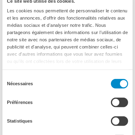
Ce site web utilise des cookies.
una piattaforma dedicata.
Le chiavi della città
Date : gennaio - febbraio ;
info sull’edizione 2026 qui.
Ma classe au cinéma
Les cookies nous permettent de personnaliser le contenu
Pcto
et les annonces, d'offrir des fonctionnalités relatives aux
CINEMA FOR CHANGE :
médias sociaux et d'analyser notre trafic. Nous
BIBLIOTECA MEDIATECA
partageons également des informations sur l'utilisation de
Catalogo online
Il festival Cinema For Change vi propone progettazioni
notre site avec nos partenaires de médias sociaux, de
Culturethèque
cinematografiche legate agli obiettivi di sviluppo
publicité et d'analyse, qui peuvent combiner celles-ci
Salon de lecture (online)
sostenibile definiti dalle Nazioni Unite. Le classi possono
avec d'autres informations que vous leur avez fournies
votare per il loro film preferito.
LIBRAIRIE FRANÇAISE DE
ou qu'ils ont collectées lors de votre utilisation de leurs
FLORENCE
Date : gennaio - marzo
services.
https://www.cinemaforchange.org/
CONSULAT DE FRANCE À
Sélection
FLORENCE
Nécessaires
du
Proiezioni all’
Institut français Firenze
il
24 febbraio
e
18
CERCA
consentement
marzo
; proiezioni autonome a scuola fino al
30 marzo
Préférences
2026
.
Info e iscrizioni :
https://forms.gle/4Jm2sUbzvw5RcWTU8
Statistiques
Informazioni generali, contatti e iscrizioni: