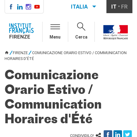
ITALIA
IT
FR
FIRENZE
IF FIRENZE
FIRENZE
Menu
Cerca
Direttore
Contatti
FIRENZE
COMUNICAZIONE ORARIO ESTIVO / COMMUNICATION
La "Carta" dell'IFF
TU SEI QUI
HORAIRES D'ÉTÉ
Partner / Mécènes
Demande de stage/Lavorare
Comunicazione
con noi
Affittare i nostri spazi
Orario Estivo /
Informativa privacy
AGENDA CULTURALE
Communication
Cinema in versione
originale
Horaires d'Été
CORSI FRANCESE
Carta Giovani Nazionale
CONDIVIDILO!