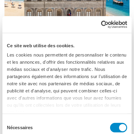
Le chiavi della città
Ma classe au cinéma
Pcto
BIBLIOTECA MEDIATECA
Catalogo online
Culturethèque
Ce site web utilise des cookies.
Salon de lecture (online)
Les cookies nous permettent de personnaliser le contenu
LIBRAIRIE FRANÇAISE DE
et les annonces, d'offrir des fonctionnalités relatives aux
FLORENCE
médias sociaux et d'analyser notre trafic. Nous
CONSULAT DE FRANCE À
partageons également des informations sur l'utilisation de
FLORENCE
notre site avec nos partenaires de médias sociaux, de
INSTITUT FRANÇAIS, CONSOLATO
CERCA
publicité et d'analyse, qui peuvent combiner celles-ci
GENERALE E LIBRERIA FRANCESE: ULTIME
avec d'autres informations que vous leur avez fournies
ou qu'ils ont collectées lors de votre utilisation de leurs
NOTIZIE PRIMA DELLA CHIUSURA ESTIVA
services.
Cari utenti
Sélection
Nécessaires
du
L’Institut français chiuderà per il periodo estivo
dal 25