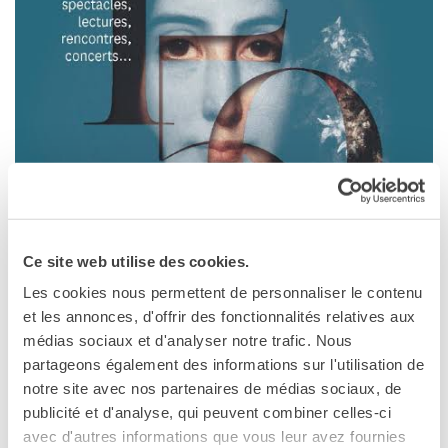
Le chiavi della città
Ma classe au cinéma
Pcto
BIBLIOTECA MEDIATECA
Catalogo online
Culturethèque
Salon de lecture (online)
LIBRAIRIE FRANÇAISE DE
FLORENCE
CONSULAT DE FRANCE À
Ce site web utilise des cookies.
FLORENCE
Les cookies nous permettent de personnaliser le contenu
CERCA
et les annonces, d'offrir des fonctionnalités relatives aux
médias sociaux et d'analyser notre trafic. Nous
partageons également des informations sur l'utilisation de
notre site avec nos partenaires de médias sociaux, de
publicité et d'analyse, qui peuvent combiner celles-ci
avec d'autres informations que vous leur avez fournies