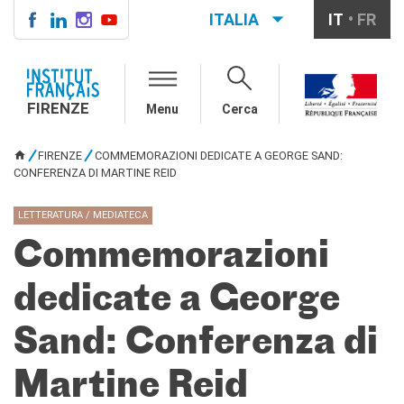
ITALIA
IT
FR
FIRENZE
IF FIRENZE
FIRENZE
Menu
Cerca
Direttore
Contatti
FIRENZE
COMMEMORAZIONI DEDICATE A GEORGE SAND:
La "Carta" dell'IFF
TU SEI QUI
CONFERENZA DI MARTINE REID
Partner / Mécènes
Demande de stage/Lavorare
LETTERATURA / MEDIATECA
con noi
Affittare i nostri spazi
Commemorazioni
Informativa privacy
dedicate a George
AGENDA CULTURALE
Cinema in versione
Sand: Conferenza di
originale
CORSI FRANCESE
Martine Reid
Carta Giovani Nazionale