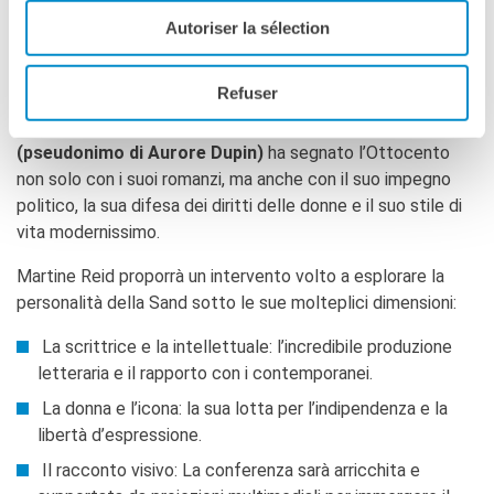
Autoriser la sélection
GEORGE SAND A 360 GRADI: L’INTERVENTO
DI MARTINE REID
Refuser
Lontana dai cliché e anticipatrice dei tempi,
George Sand
(pseudonimo di Aurore Dupin)
ha segnato l’Ottocento
non solo con i suoi romanzi, ma anche con il suo impegno
politico, la sua difesa dei diritti delle donne e il suo stile di
vita modernissimo.
Martine Reid proporrà un intervento volto a esplorare la
personalità della Sand sotto le sue molteplici dimensioni:
La scrittrice e la intellettuale: l’incredibile produzione
letteraria e il rapporto con i contemporanei.
La donna e l’icona: la sua lotta per l’indipendenza e la
libertà d’espressione.
Il racconto visivo: La conferenza sarà arricchita e