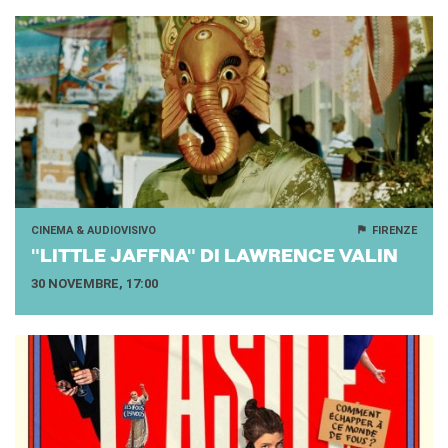
CINEMA & AUDIOVISIVO
FIRENZE
"LIT­TLE JAFF­NA" DI LA­W­REN­CE VALIN
30 NOVEMBRE, 17:00