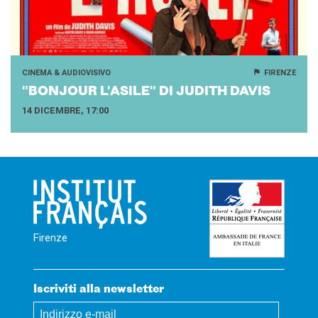
CINEMA & AUDIOVISIVO
FIRENZE
"BO­N­JOUR L'A­SI­LE" DI JU­DITH DAVIS
14 DICEMBRE, 17:00
Firenze
Iscriviti alla newsletter