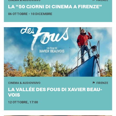
CINEMA & AUDIOVISIVO
FIRENZE
Le chiavi della città
LA “50 GIOR­NI DI CI­NE­MA A FI­REN­ZE”
Ma classe au cinéma
06 OTTOBRE - 10 DICEMBRE
Pcto
BIBLIOTECA MEDIATECA
Catalogo online
Culturethèque
Salon de lecture (online)
LIBRAIRIE FRANÇAISE DE
FLORENCE
CONSULAT DE FRANCE À
FLORENCE
CERCA
CINEMA & AUDIOVISIVO
FIRENZE
LA VALLÉE DES FOUS DI XA­VIER BEAU­
VOIS
12 OTTOBRE, 17:00