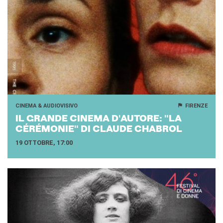
CINEMA & AUDIOVISIVO
FIRENZE
IL GRAN­DE CI­NE­MA D'AU­TO­RE: "LA
CÉRÉMONIE" DI CLAU­DE CHA­BROL
19 OTTOBRE, 17:00