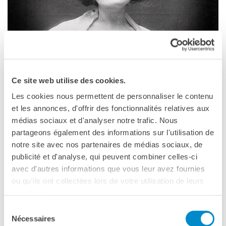
CINEMA & AUDIOVISIVO
FIRENZE
CI­NE­MA E DONNE 2026
Ce site web utilise des cookies.
21 - 25 OTTOBRE
Les cookies nous permettent de personnaliser le contenu
et les annonces, d'offrir des fonctionnalités relatives aux
médias sociaux et d'analyser notre trafic. Nous
partageons également des informations sur l'utilisation de
notre site avec nos partenaires de médias sociaux, de
publicité et d'analyse, qui peuvent combiner celles-ci
avec d'autres informations que vous leur avez fournies
ou qu'ils ont collectées lors de votre utilisation de leurs
services.
Sélection
CINEMA & AUDIOVISIVO
FIRENZE
Nécessaires
du