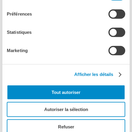
FRAN­CE ODEON 2026
consentement
28 OTTOBRE - 01 NOVEMBRE
Préférences
Statistiques
Marketing
Afficher les détails
CINEMA & AUDIOVISIVO
FIRENZE
Tout autoriser
FE­STI­VAL DEI PO­PO­LI
02 - 08 NOVEMBRE
Autoriser la sélection
Refuser