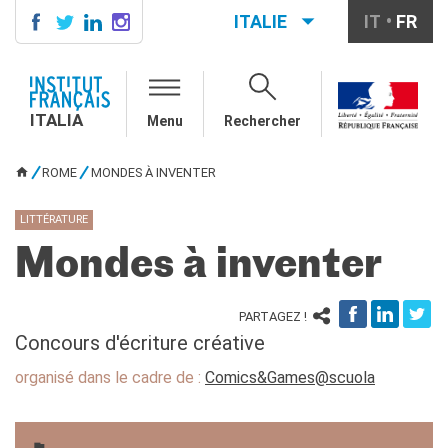
ITALIE
IT
FR
ITALIA
AGENDA
ITALIA
Menu
Rechercher
ÉCOLE & UNIVERSITÉ
Coopération éducative
ROME
MONDES À INVENTER
Coopération universitaire
VOUS ÊTES ICI
Étudier en France
LITTÉRATURE
LE PALAIS FARNÈSE
Mondes à inventer
QUI SOMMES-NOUS ?
Contacts
PARTAGEZ !
Offres d'emplois/stages
Concours d'écriture créative
RECHERCHER
organisé dans le cadre de :
Comics&Games@scuola