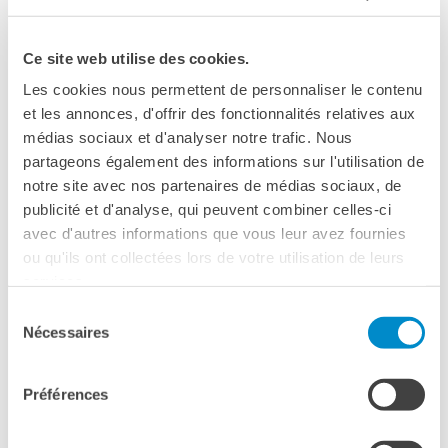
séances vous permettront de guider vos élèves dans le
concours en abordant la création de personnages de BD à
Ce site web utilise des cookies.
partir des 8 archétypes et l’écriture d’un récit structuré
selon les 12 étapes du voyage du héros, ainsi que la mise
Les cookies nous permettent de personnaliser le contenu
en page narrative des planches.
et les annonces, d'offrir des fonctionnalités relatives aux
médias sociaux et d'analyser notre trafic. Nous
📅
3 février
17h - 19h | La bande dessinée comme langage :
partageons également des informations sur l'utilisation de
grammaire de la bande dessinée, les différentes étapes de
notre site avec nos partenaires de médias sociaux, de
l’écriture d’une histoire.
publicité et d'analyse, qui peuvent combiner celles-ci
avec d'autres informations que vous leur avez fournies
📅
5 février
17h-19h |
Créer des personnages et des
ou qu'ils ont collectées lors de votre utilisation de leurs
dialogues grâce à des archétypes et des modèles à utiliser
services.
directement en classe.
Sélection
Nécessaires
du
CONCOURS D’ÉCRITURE CRÉATIVE POUR LES
consentement
ELEVES -
Préférences
Dans le cadre de la promotion de la créativité en français,
nous proposons deux concours originaux destinés aux