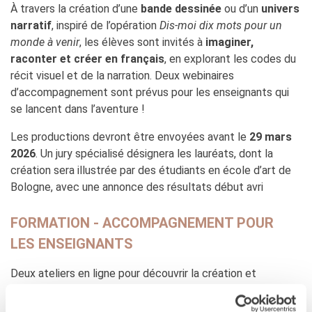
À travers la création d’une
bande dessinée
ou d’un
univers
narratif
, inspiré de l’opération
Dis-moi dix mots pour un
monde à venir
, les élèves sont invités à
imaginer,
raconter et créer en français
, en explorant les codes du
récit visuel et de la narration. Deux webinaires
d’accompagnement sont prévus pour les enseignants qui
se lancent dans l’aventure !
Les productions devront être envoyées avant le
29 mars
2026
. Un jury spécialisé désignera les lauréats, dont la
création sera illustrée par des étudiants en école d’art de
Bologne, avec une annonce des résultats début avri
FORMATION - ACCOMPAGNEMENT POUR
LES ENSEIGNANTS
Deux ateliers en ligne pour découvrir la création et
l’écriture de bandes dessinées, à destination des
enseignants de français et d’autres disciplines. Ces deux