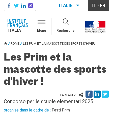
ITALIE
IT
FR
ITALIA
AGENDA
ITALIA
Menu
Rechercher
ÉCOLE & UNIVERSITÉ
Coopération éducative
ROME
LES PRIM ET LA MASCOTTE DES SPORTS D'HIVER !
Coopération universitaire
VOUS ÊTES ICI
Étudier en France
Les Prim et la
LE PALAIS FARNÈSE
mascotte des sports
QUI SOMMES-NOUS ?
Contacts
d'hiver !
Offres d'emplois/stages
RECHERCHER
PARTAGEZ !
Concorso per le scuole elementari 2025
organisé dans le cadre de :
Festi Prim'