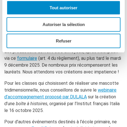
invitées à réaliser cette mascotte sous forme d’illustration,
Tout autoriser
de collage, ou encore à la rendre tridimensionnelle, en la
construisant à l’aide de matériaux et de
techniques plastiques.
Autoriser la sélection
Pour connaître les modalités de participation au concours,
nous vous invitons à lire attentivement
le règlement
.
Refuser
Les productions devront être envoyées, après inscription
via ce
formulaire
(art. 4 du règlement), au plus tard le mardi
9 décembre 2025. De nombreux prix récompenseront les
lauréats. Nous attendons vos créations avec impatience !
Pour les classes qui choisissent de réaliser une mascotte
tridimensionnelle, nous conseillons de suivre le
webinaire
d’accompagnement proposé par DULALA
sur la création
d’une
boîte à histoires
, organisé par l’Institut français Italia
le 16 octobre 2025.
Pour d’autres événements destinés à l’école primaire, ne