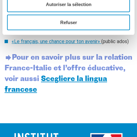
«Le français, une langue d’opportunité»
(public parents)
Autoriser la sélection
RECHERCHER
«Parler plusieurs langues, c’est… «
(public enfants)
«Sais-tu que…»
(public enfants)
Refuser
«Les langues, un atout pour la vie»
(public ados)
«Le français, une chance pour ton avenir»
(public ados)
​Pour en savoir plus sur la relation
France-Italie et l’offre éducative,
voir aussi
Scegliere la lingua
francese