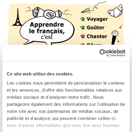
Cours pour les écoles
Cours entreprises
Informazioni utili: Calendario
e CGV
Cours de théâtre
DIPLÔMES ET TESTS
Diplômes DELF DALF
Test de Connaissance du
Français TCF
DOCUMENTS POUR LA PROMOTION DES
SERVICES DE
Ce site web utilise des cookies.
TRADUCTION
LANGUES ET DU FRANÇAIS A L’ECOLE
Les cookies nous permettent de personnaliser le contenu
MÉDIATHÈQUE
et les annonces, d'offrir des fonctionnalités relatives aux
Accès au catalogue
médias sociaux et d'analyser notre trafic. Nous
SPÉCIAL JOURNÉES PORTES OUVERTES !
Culturethèque
partageons également des informations sur l'utilisation de
notre site avec nos partenaires de médias sociaux, de
CINEMA
publicité et d'analyse, qui peuvent combiner celles-ci
ÉCOLE & UNIVERSITÉ
L’Institut français met à disposItion des professeurs de
avec d'autres informations que vous leur avez fournies
Coopération éducative
français des affiches pour les aider à promouvoir le bi-