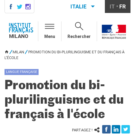
ITALIE
IT
FR
MILANO
AGENDA
MILANO
Menu
Rechercher
AGENDA
CONTACTS
MILAN
PROMOTION DU BI-PLURILINGUISME ET DU FRANÇAIS À
VOUS ÊTES ICI
L'ÉCOLE
COURS DE FRANÇAIS
Cours quadrimestriels et
annuels de français
LANGUE FRANÇAISE
Cours intensifs mensuels de
Promotion du bi-
français
Cours collectifs enfants et
plurilinguisme et du
adolescents
Cours privés sur mesure
français à l'école
Ateliers thématiques
Cours de préparation
DELF/DALF
PARTAGEZ !
Corsi su piattaforma