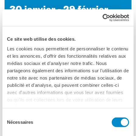
Cours pour les écoles
30 janvier - 29 février
Cours entreprises
2024
Informazioni utili: Calendario
e CGV
Institut français Milano
Cours de théâtre
Corso Magenta 63
Ce site web utilise des cookies.
Milano
DIPLÔMES ET TESTS
Téléphone +39 02 48 59 191
Les cookies nous permettent de personnaliser le contenu
Diplômes DELF DALF
et les annonces, d'offrir des fonctionnalités relatives aux
Voir la carte
Test de Connaissance du
médias sociaux et d'analyser notre trafic. Nous
Français TCF
partageons également des informations sur l'utilisation de
Scarica il programma di
SERVICES DE
notre site avec nos partenaires de médias sociaux, de
TRADUCTION
publicité et d'analyse, qui peuvent combiner celles-ci
febbraio 2024
MÉDIATHÈQUE
avec d'autres informations que vous leur avez fournies
Accès au catalogue
ou qu'ils ont collectées lors de votre utilisation de leurs
Culturethèque
services.
CINEMA
Sélection
Nécessaires
du
ÉCOLE & UNIVERSITÉ
consentement
Coopération éducative