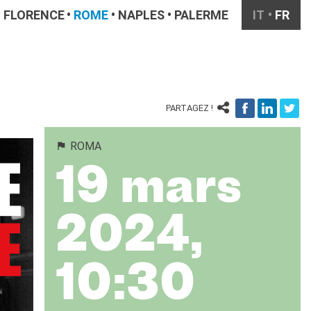
FLORENCE
ROME
NAPLES
PALERME
IT
FR
PARTAGEZ !
ROMA
19 mars
2024,
10:30