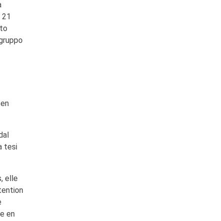
a
l 21
nto
 gruppo
 en
dal
a tesi
, elle
tention
e
te en