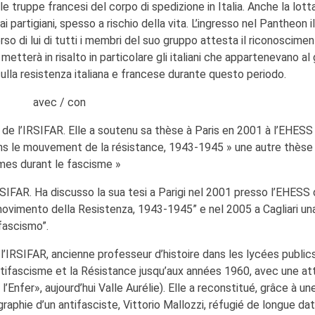
le truppe francesi del corpo di spedizione in Italia. Anche la lott
partigiani, spesso a rischio della vita. L’ingresso nel Pantheon i
o di lui di tutti i membri del suo gruppo attesta il riconoscime
 metterà in risalto in particolare gli italiani che appartenevano al
ulla resistenza italiana e francese durante questo periodo.
avec / con
ce de l’IRSIFAR. Elle a soutenu sa thèse à Paris en 2001 à l’EHESS
 dans le mouvement de la résistance, 1943-1945 » une autre thèse
mmes durant le fascisme »
’IRSIFAR. Ha discusso la sua tesi a Parigi nel 2001 presso l’EHESS 
 movimento della Resistenza, 1943-1945” e nel 2005 a Cagliari un
 fascismo”.
l’IRSIFAR, ancienne professeur d’histoire dans les lycées publics
antifascisme et la Résistance jusqu’aux années 1960, avec une at
l’Enfer», aujourd’hui Valle Aurélie). Elle a reconstitué, grâce à un
raphie d’un antifasciste, Vittorio Mallozzi, réfugié de longue da