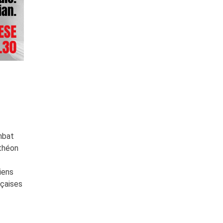
mbat
nthéon
iens
nçaises