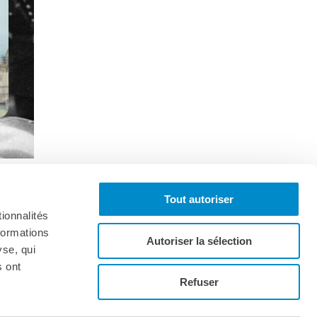
Tout autoriser
ionnalités
formations
Autoriser la sélection
yse, qui
s ont
onnez-vous à la lettre d'informations
Refuser