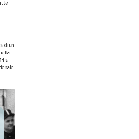
utte
a di un
nella
44 a
ionale.