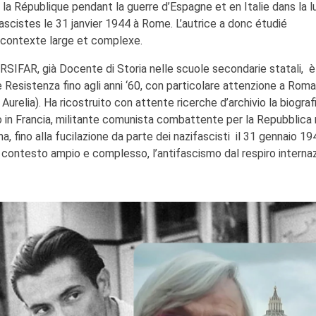
a République pendant la guerre d’Espagne et en Italie dans la l
fascistes le 31 janvier 1944 à Rome. L’autrice a donc étudié
n contexte large et complexe.
’IRSIFAR, già Docente di Storia nelle scuole secondarie statali, è
e Resistenza fino agli anni ‘60, con particolare attenzione a Roma
e Aurelia). Ha ricostruito con attente ricerche d’archivio la biografi
ato in Francia, militante comunista combattente per la Repubblica 
na, fino alla fucilazione da parte dei nazifascisti il 31 gennaio 19
 contesto ampio e complesso, l’antifascismo dal respiro internaz