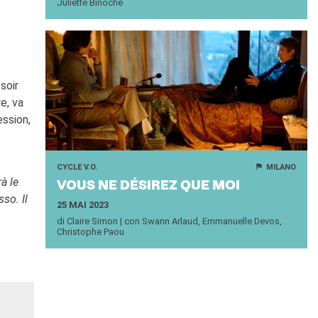
Juliette Binoche
soir
e, va
ession,
CYCLE V.O.
MILANO
à le
VOUS NE DÉ­SI­REZ QUE MOI
so. Il
25 MAI 2023
di Claire Simon | con Swann Arlaud, Emmanuelle Devos,
Christophe Paou