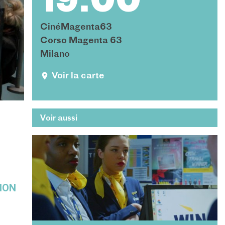
19:00
CinéMagenta63
Corso Magenta 63
Milano
Voir la carte
Voir aussi
ION