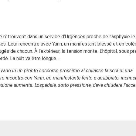
se retrouvent dans un service d’Urgences proche de l’asphyxie le 
nes. Leur rencontre avec Yann, un manifestant blessé et en colèr
ugés de chacun. À l’extérieur, la tension monte. L’hôpital, sous pr
rdé. La nuit va être longue…
itrovano in un pronto soccorso prossimo al collasso la sera di una
ro incontro con Yann, un manifestante ferito e arrabbiato, incriner
 tensione aumenta. L’ospedale, sotto pressione, deve chiudere l’acces