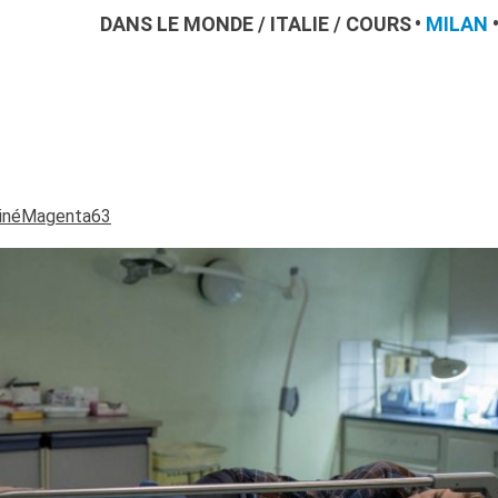
DANS LE MONDE
/
ITALIE
/
COURS
MILAN
CinéMagenta63