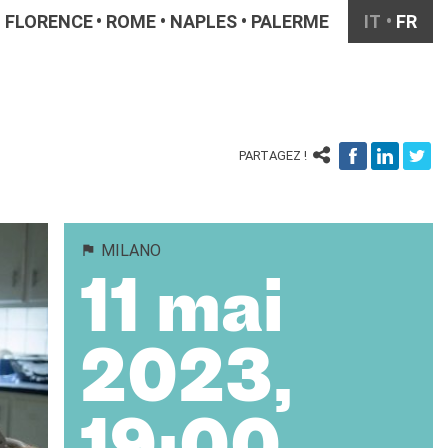
FLORENCE
ROME
NAPLES
PALERME
IT
FR
PARTAGEZ !
MILANO
11 mai
2023,