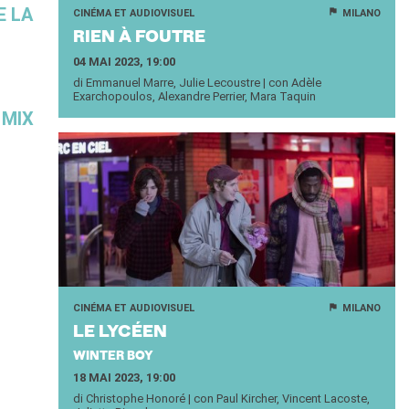
E LA
CINÉMA ET AUDIOVISUEL
MILANO
RIEN À FOUTRE
04 MAI 2023, 19:00
di Emmanuel Marre, Julie Lecoustre | con Adèle
Exarchopoulos, Alexandre Perrier, Mara Taquin
 MIX
CINÉMA ET AUDIOVISUEL
MILANO
LE LY­CÉEN
WINTER BOY
18 MAI 2023, 19:00
di Christophe Honoré | con Paul Kircher, Vincent Lacoste,