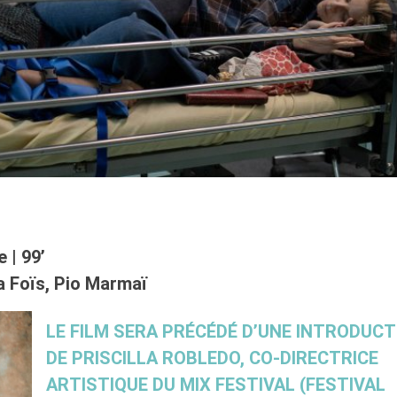
 | 99’
a Foïs, Pio Marmaï
LE FILM SERA PRÉCÉDÉ D’UNE INTRODUCT
DE PRISCILLA ROBLEDO, CO-DIRECTRICE
ARTISTIQUE DU MIX FESTIVAL (FESTIVAL