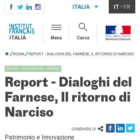
ITALIA
IT
FR
ITALIA
AGENDA
ITALIA
Menu
Cerca
SCUOLA & UNIVERSITÀ
Cooperazione educativa
ROMA
REPORT - DIALOGHI DEL FARNESE, IL RITORNO DI NARCISO
Cooperazione
TU SEI QUI
universitaria
REPORT - DIALOGHI DEL FARNESE
Studiare in Francia
Report - Dialoghi del
IL PALAZZO FARNESE
CHI SIAMO
Farnese, Il ritorno di
Contatti
Lavora con noi
Narciso
CERCA
CONDIVIDILO!
Patrimonio e Innovazione