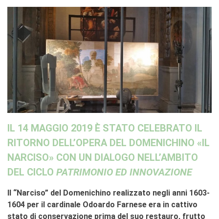
IL
14 MAGGIO 2019
È STATO CELEBRATO IL
RITORNO DELL’OPERA DEL DOMENICHINO «IL
NARCISO» CON UN DIALOGO NELL’AMBITO
DEL CICLO
PATRIMONIO ED INNOVAZIONE
Il “Narciso” del Domenichino realizzato negli anni 1603-
1604 per il cardinale Odoardo Farnese era in cattivo
stato di conservazione prima del suo restauro, frutto