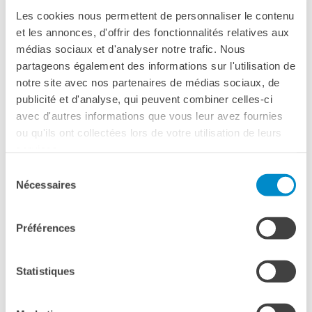
Les cookies nous permettent de personnaliser le contenu
et les annonces, d'offrir des fonctionnalités relatives aux
médias sociaux et d'analyser notre trafic. Nous
partageons également des informations sur l'utilisation de
notre site avec nos partenaires de médias sociaux, de
publicité et d'analyse, qui peuvent combiner celles-ci
avec d'autres informations que vous leur avez fournies
Ritrovate la serata nel servizio
ou qu'ils ont collectées lors de votre utilisation de leurs
services.
di RaiNews24
Sélection
Nécessaires
du
consentement
Préférences
Statistiques