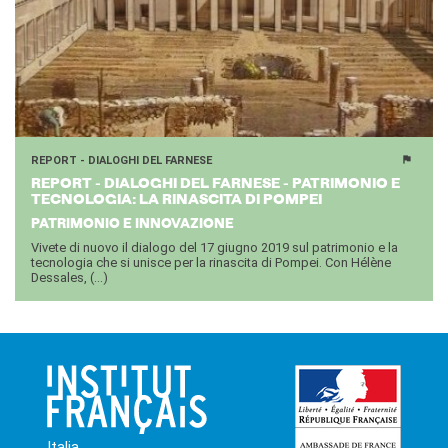
REPORT - DIALOGHI DEL FARNESE
RE­PORT - DIA­LO­GHI DEL FAR­NE­SE - PA­TRI­MO­NIO E
TEC­NO­LO­GIA: LA RI­NA­SCI­TA DI POM­PEI
PATRIMONIO E INNOVAZIONE
Vivete di nuovo il dialogo del 17 giugno 2019 sul patrimonio e la
tecnologia che si unisce per la rinascita di Pompei. Con Hélène
Dessales, (...)
Italia