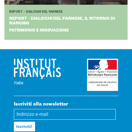
REPORT - DIALOGHI DEL FARNESE
RE­PORT - DIA­LO­GHI DEL FAR­NE­SE, IL RI­TOR­NO DI
NAR­CI­SO
PATRIMONIO E INNOVAZIONE
Italia
Iscriviti alla newsletter