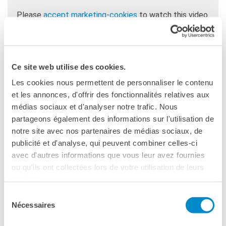
Please
accept marketing-cookies
to watch this video.
Ce site web utilise des cookies.
Hélène Dessales
, archeologa, professoressa all’Ecole
Les cookies nous permettent de personnaliser le contenu
Normale Supérieure, responsabile del progetto ENS/Centre
et les annonces, d'offrir des fonctionnalités relatives aux
Jean Bérard sulla Villa di Diomede. Tra il 2000 e il 2003 è
médias sociaux et d'analyser notre trafic. Nous
membro dell’École française de Rome, Sezione Antichità.
partageons également des informations sur l'utilisation de
Dal 2012 al 2013, ha fatto parte della delegazione del
notre site avec nos partenaires de médias sociaux, de
CNRS e del Centro Jean Bérard a Napoli. Ha contribuito alla
publicité et d'analyse, qui peuvent combiner celles-ci
diffusione delle sue ricerche sull’archeologia dell’acqua
avec d'autres informations que vous leur avez fournies
nelle città romane e su Pompei attraverso numerosi
ou qu'ils ont collectées lors de votre utilisation de leurs
congressi nazionali e internazionali ma anche tramite articoli
services.
scientifici e documentari televisivi (Pompei. Acqua e fuoco,
Sélection
Arte, 2015) e radio («Les Mystères de Pompéi», France
Nécessaires
du
Inter, 2011).
consentement