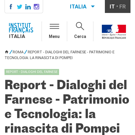
ITALIA
IT
FR
ITALIA
AGENDA
ITALIA
Menu
Cerca
SCUOLA & UNIVERSITÀ
Cooperazione educativa
ROMA
REPORT - DIALOGHI DEL FARNESE - PATRIMONIO E
Cooperazione
TU SEI QUI
TECNOLOGIA: LA RINASCITA DI POMPEI
universitaria
Studiare in Francia
REPORT - DIALOGHI DEL FARNESE
IL PALAZZO FARNESE
Report - Dialoghi del
CHI SIAMO
Contatti
Farnese - Patrimonio
Lavora con noi
e Tecnologia: la
CERCA
rinascita di Pompei