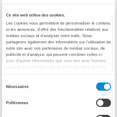
insegnano nelle università italiane.
Ce site web utilise des cookies.
UN PORTALE SU INTERNET
Les cookies nous permettent de personnaliser le contenu
Campus France mette a disposizione un gran numero di
et les annonces, d'offrir des fonctionnalités relatives aux
informazioni su Internet: schede, cataloghi, supporti
médias sociaux et d'analyser notre trafic. Nous
promozionali, attualità, ecc.
partageons également des informations sur l'utilisation de
notre site avec nos partenaires de médias sociaux, de
Sito Internet nazionale
:
www.campusfrance.org
(in
publicité et d'analyse, qui peuvent combiner celles-ci
francese ed in inglese)
avec d'autres informations que vous leur avez fournies
ou qu'ils ont collectées lors de votre utilisation de leurs
Sito Internet
services.
locale
:
www.italie.campusfrance.org
(in italiano)
Sélection
SERVIZI PERSONALIZZATI
Nécessaires
du
consentement
► Possibilità di usufruire di vari
cataloghi delle
Préférences
formazioni francesi ed internazionali
(corsi di laurea in
lingua inglese, doppi titoli franco-italiani, titoli