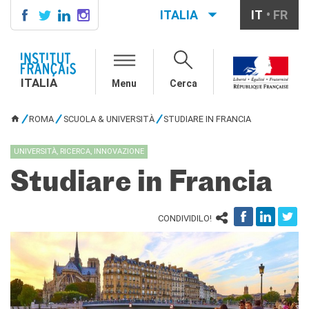
ITALIA
IT
FR
ITALIA
AGENDA
ITALIA
Menu
Cerca
SCUOLA & UNIVERSITÀ
Cooperazione educativa
ROMA
SCUOLA & UNIVERSITÀ
STUDIARE IN FRANCIA
Cooperazione
TU SEI QUI
universitaria
UNIVERSITÀ, RICERCA, INNOVAZIONE
Studiare in Francia
Studiare in Francia
IL PALAZZO FARNESE
CHI SIAMO
CONDIVIDILO!
Contatti
Lavora con noi
CERCA