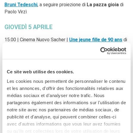
Bruni Tedeschi
, a seguire proiezione di
La pazza gioia
di
Paolo Virzì
GIOVEDÌ 5 APRILE
15.00 | Cinema Nuovo Sacher |
Une jeune fille de 90 ans
di
Valeria Bruni Tedeschi e Yann Coridian, preceduta da un
incontro con i registi
18.00 | Cinema Nuovo Sacher |
L’amant double / Doppio
amore
di François Ozon
Ce site web utilise des cookies.
20.00 | Institut français Centre Saint-Louis |
Sparring
di
Les cookies nous permettent de personnaliser le contenu
Samuel Jouy, a seguire incontro con la regista
et les annonces, d'offrir des fonctionnalités relatives aux
20.30 | Cinema Nuovo Sacher |
Un beau soleil intérieur /
médias sociaux et d'analyser notre trafic. Nous
L’amore secondo Isabelle
di Claire Denis
partageons également des informations sur l'utilisation de
notre site avec nos partenaires de médias sociaux, de
VENERDÌ 6 APRILE
publicité et d'analyse, qui peuvent combiner celles-ci
avec d'autres informations que vous leur avez fournies
16.00 | Cinema Nuovo Sacher |
Gaspard va au mariage
di
ou qu'ils ont collectées lors de votre utilisation de leurs
Antony Cordier