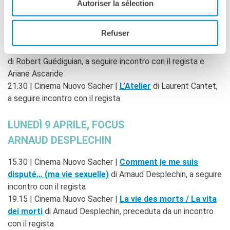
DOMENICA 8 APRILE
Autoriser la sélection
16.00 | Cinema Nuovo Sacher |
Nul homme n’est une île
di
Refuser
Dominique Marchais, a seguire incontro con il regista
18.30 | Cinema Nuovo Sacher |
La Villa / La casa sul mare
di Robert Guédiguian, a seguire incontro con il regista e
Ariane Ascaride
21.30 | Cinema Nuovo Sacher |
L’Atelier
di Laurent Cantet,
a seguire incontro con il regista
LUNEDÌ 9 APRILE, FOCUS
ARNAUD DESPLECHIN
15.30 | Cinema Nuovo Sacher |
Comment je me suis
disputé… (ma vie sexuelle)
di Arnaud Desplechin, a seguire
incontro con il regista
19.15 | Cinema Nuovo Sacher |
La vie des morts / La vita
dei morti
di Arnaud Desplechin, preceduta da un incontro
con il regista