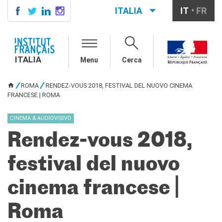
ITALIA
IT
FR
ITALIA
AGENDA
ITALIA
Menu
Cerca
SCUOLA & UNIVERSITÀ
Cooperazione educativa
ROMA
RENDEZ-VOUS 2018, FESTIVAL DEL NUOVO CINEMA
Cooperazione
TU SEI QUI
FRANCESE | ROMA
universitaria
Studiare in Francia
CINEMA & AUDIOVISIVO
IL PALAZZO FARNESE
Rendez-vous 2018,
CHI SIAMO
Contatti
festival del nuovo
Lavora con noi
cinema francese |
CERCA
Roma