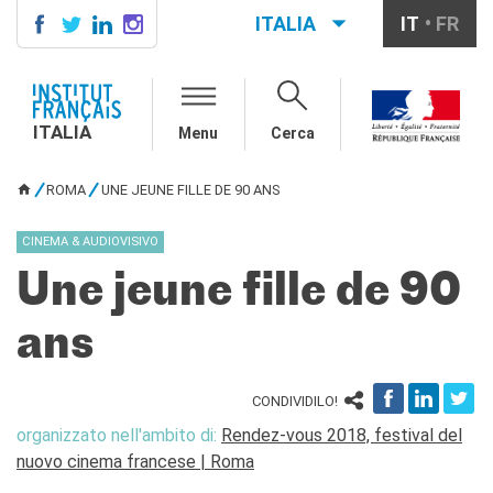
ITALIA
IT
FR
ITALIA
AGENDA
ITALIA
Menu
Cerca
SCUOLA & UNIVERSITÀ
Cooperazione educativa
ROMA
UNE JEUNE FILLE DE 90 ANS
Cooperazione
TU SEI QUI
universitaria
CINEMA & AUDIOVISIVO
Studiare in Francia
Une jeune fille de 90
IL PALAZZO FARNESE
CHI SIAMO
ans
Contatti
Lavora con noi
CONDIVIDILO!
CERCA
organizzato nell'ambito di:
Rendez-vous 2018, festival del
nuovo cinema francese | Roma