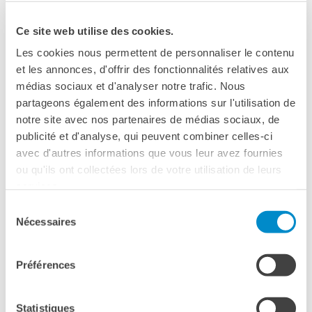
CORIDIAN
Ce site web utilise des cookies.
85’ VO SOTT. IT.
Les cookies nous permettent de personnaliser le contenu
Presentato Fuori concorso al 69° Festival di Locarno, un
et les annonces, d'offrir des fonctionnalités relatives aux
toccante documentario girato da Valeria Bruni Tedeschi e
médias sociaux et d'analyser notre trafic. Nous
Yann Coridian nel reparto geriatrico dell’ospedale Charles
partageons également des informations sur l'utilisation de
Foix d’Ivry. Qui Thierry Thieû Niang, coreografo di fama
notre site avec nos partenaires de médias sociaux, de
internazionale, conduce un laboratorio di danza con pazienti
publicité et d'analyse, qui peuvent combiner celles-ci
malati di Alzheimer. Attraverso la danza, si incrociano vite
avec d'autres informations que vous leur avez fournies
diverse, i ricordi affiorano pieni di rimpianti, di amarezza, di
ou qu'ils ont collectées lors de votre utilisation de leurs
eccessi di gioia e solitudini. Blanche Moreau è una delle
services.
pazienti. Ha 92 anni e nel corso del laboratorio si innamora
Sélection
del coreografo. L’innamoramento in fondo è una follia in sé
Nécessaires
du
e Blanche non ha più nulla di delirante o folle: la sua
consentement
malattia diventa semplicemente la malattia dell’amore.
Préférences
VALERIA BRUNI TEDESCHI
Statistiques