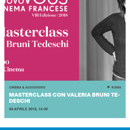
CINEMA & AUDIOVISIVO
ROMA
MA­STER­CLASS CON VA­LE­RIA BRUNI TE­
DE­SCHI
04 APRILE 2018, 16:00