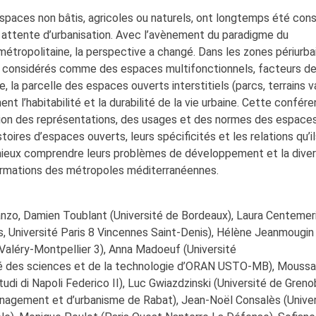
spaces non bâtis, agricoles ou naturels, ont longtemps été con
ttente d’urbanisation. Avec l’avènement du paradigme du
métropolitaine, la perspective a changé. Dans les zones périurba
nt considérés comme des espaces multifonctionnels, facteurs d
e, la parcelle des espaces ouverts interstitiels (parcs, terrains 
nt l’habitabilité et la durabilité de la vie urbaine. Cette confér
olution des représentations, des usages et des normes des espace
stoires d’espaces ouverts, leurs spécificités et les relations qu’i
mieux comprendre leurs problèmes de développement et la diver
sformations des métropoles méditerranéennes.
zo, Damien Toublant (Université de Bordeaux), Laura Centemer
Université Paris 8 Vincennes Saint-Denis), Hélène Jeanmougi
Valéry-Montpellier 3), Anna Madoeuf (Université
té des sciences et de la technologie d’ORAN USTO-MB), Moussa
udi di Napoli Federico II), Luc Gwiazdzinski (Université de Grenob
Aménagement et d’urbanisme de Rabat), Jean-Noël Consalès (Unive