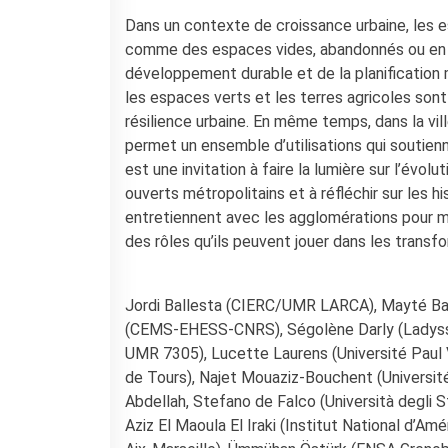
Dans un contexte de croissance urbaine, les e
comme des espaces vides, abandonnés ou en a
développement durable et de la planification 
les espaces verts et les terres agricoles so
résilience urbaine. En même temps, dans la vill
permet un ensemble d’utilisations qui soutienne
est une invitation à faire la lumière sur l’év
ouverts métropolitains et à réfléchir sur les hi
entretiennent avec les agglomérations pour 
des rôles qu’ils peuvent jouer dans les tran
Jordi Ballesta (CIERC/UMR LARCA), Mayté Ban
(CEMS-EHESS-CNRS), Ségolène Darly (Ladyss, 
UMR 7305), Lucette Laurens (Université Paul 
de Tours), Najet Mouaziz-Bouchent (Universi
Abdellah, Stefano de Falco (Università degli St
Aziz El Maoula El Iraki (Institut National d’