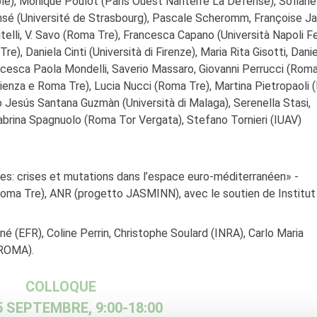
e), Monique Poulot (Paris Ouest Nanterre La Défense), Sofiane
achsé (Université de Strasbourg), Pascale Scheromm, Françoise Ja
ppitelli, V. Savo (Roma Tre), Francesca Capano (Università Napoli 
re), Daniela Cinti (Università di Firenze), Maria Rita Gisotti, Danie
rancesca Paola Mondelli, Saverio Massaro, Giovanni Perrucci (Roma
enza e Roma Tre), Lucia Nucci (Roma Tre), Martina Pietropaoli
 Jesús Santana Guzmàn (Università di Malaga), Serenella Stasi,
Sabrina Spagnuolo (Roma Tor Vergata), Stefano Tornieri (IUAV)
s: crises et mutations dans l’espace euro-méditerranéen» -
oma Tre), ANR (progetto JASMINN), avec le soutien de Institut
é (EFR), Coline Perrin, Christophe Soulard (INRA), Carlo Maria
CROMA).
COLLOQUE
25 SEPTEMBRE, 9:00-18:00