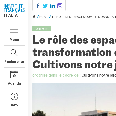
ITALIA
ITALIA
ROME
LE RÔLE DES ESPACES OUVERTS DANS LA
VOUS ÊTES ICI
AGENDA
CONVEGNO
ÉCOLE & UNIVERSITÉ
Le rôle des espa
Menu
Coopération éducative
Coopération universitaire
transformation 
Étudier en France
Rechercher
LE PALAIS FARNÈSE
Cultivons notre 
QUI SOMMES-NOUS ?
organisé dans le cadre de :
Cultivons notre jar
Contacts
Offres d'emplois/stages
Agenda
RECHERCHER
Info