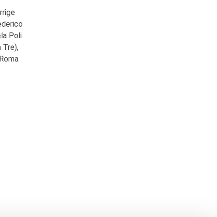
rrige
Federico
la Poli
 Tre),
 (Roma