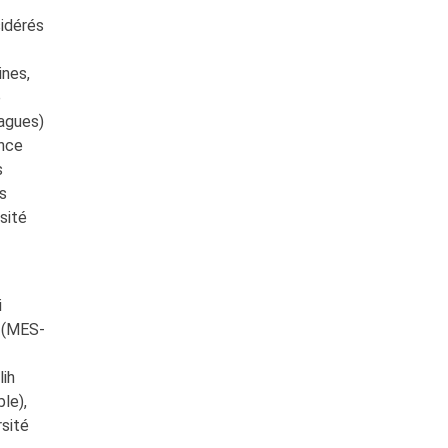
sidérés
ines,
e
vagues)
ence
s
ls
sité
i
n (MES-
lih
le),
rsité