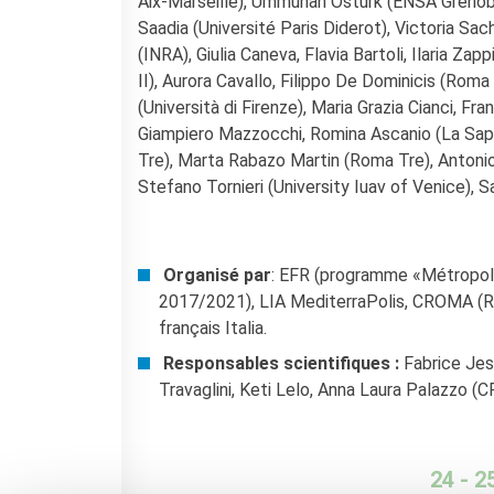
Aix-Marseille), Ümmühan Östürk (ENSA Grenobl
Saadia (Université Paris Diderot), Victoria S
(INRA), Giulia Caneva, Flavia Bartoli, Ilaria Za
II), Aurora Cavallo, Filippo De Dominicis (Roma T
(Università di Firenze), Maria Grazia Cianci, F
Giampiero Mazzocchi, Romina Ascanio (La Sapi
Tre), Marta Rabazo Martin (Roma Tre), Antonio
Stefano Tornieri (University Iuav of Venice), 
Organisé par
: EFR (programme «Métropole
2017/2021), LIA MediterraPolis, CROMA (R
français Italia.
Responsables scientifiques :
Fabrice Jesn
Travaglini, Keti Lelo, Anna Laura Palazzo (
24 - 