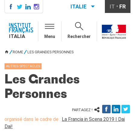
ITALIE
IT
FR
ITALIA
AGENDA
ITALIA
Menu
Rechercher
ÉCOLE & UNIVERSITÉ
Coopération éducative
ROME
LES GRANDES PERSONNES
Coopération universitaire
VOUS ÊTES ICI
Étudier en France
AUTRES SPECTACLES
LE PALAIS FARNÈSE
Les Grandes
QUI SOMMES-NOUS ?
Contacts
Personnes
Offres d'emplois/stages
PARTAGEZ !
RECHERCHER
organisé dans le cadre de :
La Francia in Scena 2019 I Dai
Dai!