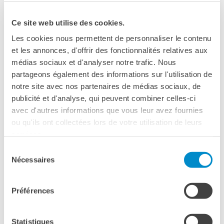
La compagnia francese
Les grandes Personnes
invade gli
spazi di
Testaccio
con i suoi burattini giganti alti fino a 4
Ce site web utilise des cookies.
metri. Costruiti con materiali poveri come cartapesta,
Les cookies nous permettent de personnaliser le contenu
ispirati all’
artigianato messicano
et les annonces, d'offrir des fonctionnalités relatives aux
e burkinabé,
alla
street art,
al
collage
e alla
storia
médias sociaux et d'analyser notre trafic. Nous
dell’arte
, gli enormi giocattoli saranno protagonisti della
partageons également des informations sur l'utilisation de
parata inaugurale della
nuova edizione di
REf Kids
, in un
notre site avec nos partenaires de médias sociaux, de
percorso abitato dalle loro storie e in continuo dialogo con
publicité et d'analyse, qui peuvent combiner celles-ci
il pubblico.
avec d'autres informations que vous leur avez fournies
ou qu'ils ont collectées lors de votre utilisation de leurs
La parata partirà dal quartiere
Testaccio
fino al
services.
Mattatoio
.
Sélection
Nécessaires
du
Per sapperne di più sul
Festival Romaeuropa
consentement
Préférences
Statistiques