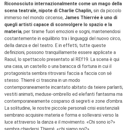
Riconosciuto internazionalmente come un mago della
scena teatrale, nipote di Charlie Chaplin,
sin da piccolo
immerso nel mondo circense,
James Thierrée è uno di
quegli artisti capace di sconvolgere lo spazio e la
materia
, per tirarne fuori emozioni e sogni, mantenendosi
costantemente in equilibrio tra i linguaggi del nuovo circo,
della danza e del teatro. E in effetti, tutte queste
definizioni, possono tranquillamente essere applicate a
Raoul, lo spettacolo presentato al REf19. La scena è qui
una casa, un castello o una baracca di fortuna in cui il
protagonista sembra ritrovarsi faccia a faccia con sé
stesso. Thierré ci trascina in un modo
contemporaneamente incantato abitato da teiere parlanti,
vestiti animati, meduse-ombrello ed elefanti fantasma ma
contemporaneamente cosparso di segreti e zone d’ombra.
La solitudine, le nostre piccole personali crisi esistenziali
sembrano acquisire materia e forma e sollevarsi verso la
luce attraverso la danza e il movimento. «Chi sono io?»
sembra chiedersi Thierré, «chi siamo noi?».