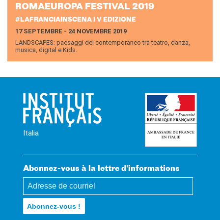
RO­MAEU­RO­PA FES­TI­VAL 2019
#LAFRANCIAINSCENA I V EDIZIONE
17 SEPTEMBRE - 24 NOVEMBRE 2019
LANDSCAPES: paesaggi del contemporaneo tra teatro, danza,
musica, digital e Kids.
Italia
Abonnez-vous à la lettre d'informations