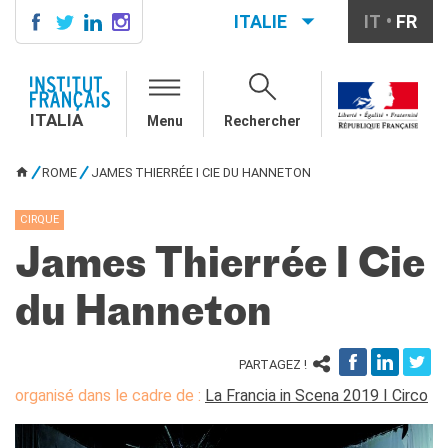
ITALIE
IT
FR
ITALIA
AGENDA
ITALIA
Menu
Rechercher
ÉCOLE & UNIVERSITÉ
Coopération éducative
ROME
JAMES THIERRÉE I CIE DU HANNETON
Coopération universitaire
VOUS ÊTES ICI
Étudier en France
CIRQUE
LE PALAIS FARNÈSE
James Thierrée I Cie
QUI SOMMES-NOUS ?
Contacts
du Hanneton
Offres d'emplois/stages
PARTAGEZ !
RECHERCHER
organisé dans le cadre de :
La Francia in Scena 2019 I Circo