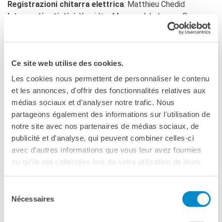
Registrazioni chitarra elettrica
: Matthieu Chedid
Interventi artistici
: Kaori Ito, Magnus Jakobsson, Bruno
Fontaine
Produzione
: La Compagnie du Hanneton/Junebug
Foto:
Richard Haughton
Ce site web utilise des cookies.
Les cookies nous permettent de personnaliser le contenu
In coproduzione
con La Coursive Scène nationale de La
et les annonces, d'offrir des fonctionnalités relatives aux
Rochelle, Théâtre Royal de Namur, La Comédie de
médias sociaux et d'analyser notre trafic. Nous
Clermont-Ferrand, Théâtre de la Ville Paris, barbicanbite09
partageons également des informations sur l'utilisation de
(Barbican Theatre Londres) e Crying out Loud, Abbey
notre site avec nos partenaires de médias sociaux, de
Theatre Dublin, Maison de la Danse Lyon, Théâtre National
publicité et d'analyse, qui peuvent combiner celles-ci
de Toulouse. La Compagnie du Hanneton è sostenuta nei
avec d'autres informations que vous leur avez fournies
suoi progetti dalla fondazione BNP Paribas e
ou qu'ils ont collectées lors de votre utilisation de leurs
convenzionata dal Ministero della Cultura e della
services.
Comunicazione, D.G.C.A.
Sélection
Nécessaires
du
consentement