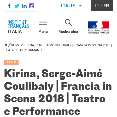
ITALIE
IT
FR
ITALIA
AGENDA
ITALIA
Menu
Rechercher
ÉCOLE & UNIVERSITÉ
Coopération éducative
ROME
KIRINA, SERGE-AIMÉ COULIBALY | FRANCIA IN SCENA 2018 |
Coopération universitaire
VOUS ÊTES ICI
TEATRO E PERFORMANCE
Étudier en France
THÉÂTRE
LE PALAIS FARNÈSE
Kirina, Serge-Aimé
QUI SOMMES-NOUS ?
Contacts
Coulibaly | Francia in
Offres d'emplois/stages
RECHERCHER
Scena 2018 | Teatro
e Performance