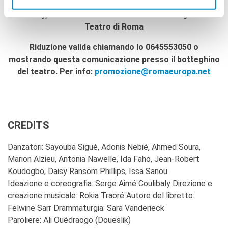
per lo spettacolo di apertura «Kirina» di Serge-Aimé
Coulibaly, dal 19 al 22 settembre al Teatro Argentina -
Teatro di Roma​
Riduzione valida chiamando lo 0645553050 o
mostrando questa comunicazione presso il botteghino
del teatro. Per info:
promozione@romaeuropa.net
CREDITS
Danzatori: Sayouba Sigué, Adonis Nebié, Ahmed Soura,
Marion Alzieu, Antonia Nawelle, Ida Faho, Jean-Robert
Koudogbo, Daisy Ransom Phillips, Issa Sanou
Ideazione e coreografia: Serge Aimé Coulibaly Direzione e
creazione musicale: Rokia Traoré Autore del libretto:
Felwine Sarr Drammaturgia: Sara Vanderieck
Paroliere: Ali Ouédraogo (Doueslik)