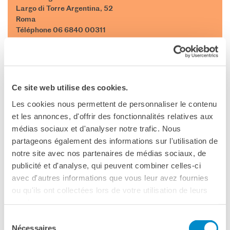
Largo di Torre Argentina, 52
Roma
Téléphone 06 6840 00311
Voir la carte
Kirina, Serge-Aimé Coulibaly
Ce site web utilise des cookies.
Les cookies nous permettent de personnaliser le contenu
DAL 19 AL 21 SETTEMBRE ALLE ORE 21:00
et les annonces, d'offrir des fonctionnalités relatives aux
22 SETTEMBRE ALLE ORE 19:00
médias sociaux et d'analyser notre trafic. Nous
TEATRO ARGENTINA, ROMA
partageons également des informations sur l'utilisation de
notre site avec nos partenaires de médias sociaux, de
Nell’ambito del
RomaEuropa Festival
publicité et d'analyse, qui peuvent combiner celles-ci
avec d'autres informations que vous leur avez fournies
Apertura di REf18 all’insegna dell’incontro tra l’immaginario
ou qu'ils ont collectées lors de votre utilisation de leurs
africano e quello occidentale: Kirina è un’opera per
services.
danzatori, musicisti e 40 figuranti nata dalla collaborazione
Sélection
tra il coreografo Serge-Aimé Coulibaly (già danzatore per
Nécessaires