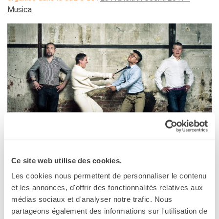
Cours pour les écoles
Musica
Cours entreprises
Informazioni utili: Calendario
e CGV
Cours de théâtre
DIPLÔMES ET TESTS
Diplômes DELF DALF
Test de Connaissance du
Français TCF
SERVICES DE
TRADUCTION
MÉDIATHÈQUE
MILANO
Accès au catalogue
Ce site web utilise des cookies.
03 novembre 2017, 20:30
Culturethèque
Les cookies nous permettent de personnaliser le contenu
Auditorium e Galleria San Fedele
CINEMA
et les annonces, d'offrir des fonctionnalités relatives aux
via Hoepli 3/b
médias sociaux et d'analyser notre trafic. Nous
ÉCOLE & UNIVERSITÉ
Milano
partageons également des informations sur l'utilisation de
Coopération éducative