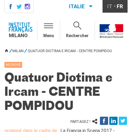
ITALIE
IT
FR
MILANO
AGENDA
MILANO
Menu
Rechercher
AGENDA
CONTACTS
MILAN
QUATUOR DIOTIMA E IRCAM - CENTRE POMPIDOU
VOUS ÊTES ICI
COURS DE FRANÇAIS
Cours quadrimestriels et
MUSIQUE
annuels de français
Quatuor Diotima e
Cours intensifs mensuels de
français
Ircam - CENTRE
Cours collectifs enfants et
adolescents
Cours privés sur mesure
POMPIDOU
Ateliers thématiques
Cours de préparation
PARTAGEZ !
DELF/DALF
Corsi su piattaforma
organisé dans le cadre de :
La Francia in Scena 2017 -