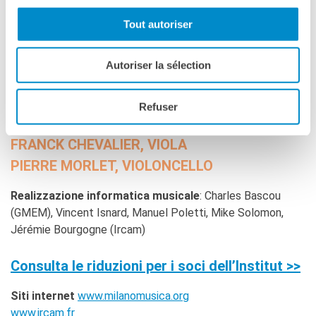
RECHERCHER
Tout autoriser
Interpreti
QUATUOR DIOTIMA
Autoriser la sélection
YUN-PENG ZHAO, VIOLINO
Refuser
CONSTANCE RONZATTI, VIOLINO
FRANCK CHEVALIER, VIOLA
PIERRE MORLET, VIOLONCELLO
Realizzazione informatica musicale
: Charles Bascou
(GMEM), Vincent Isnard, Manuel Poletti, Mike Solomon,
Jérémie Bourgogne (Ircam)
Consulta le riduzioni per i soci dell’Institut >>
Siti internet
www.milanomusica.org
www.ircam.fr