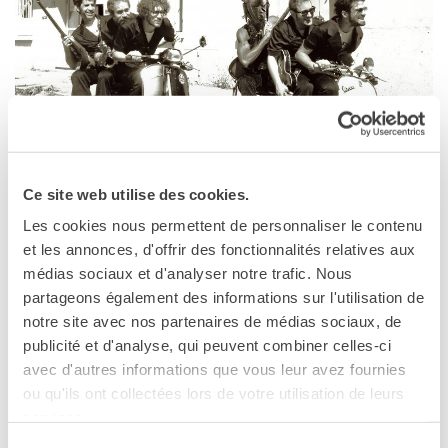
Cours pour les écoles
Cours entreprises
Informazioni utili: Calendario
e CGV
Cours de théâtre
DIPLÔMES ET TESTS
Diplômes DELF DALF
Test de Connaissance du
Ce site web utilise des cookies.
Français TCF
MANDREA
Les cookies nous permettent de personnaliser le contenu
SERVICES DE
19 août 2017
et les annonces, d'offrir des fonctionnalités relatives aux
TRADUCTION
médias sociaux et d'analyser notre trafic. Nous
Mandrea
MÉDIATHÈQUE
partageons également des informations sur l'utilisation de
Mandrea, 38062 Arco (TN), Italie
Accès au catalogue
notre site avec nos partenaires de médias sociaux, de
Mandrea
Culturethèque
publicité et d'analyse, qui peuvent combiner celles-ci
Voir la carte
avec d'autres informations que vous leur avez fournies
CINEMA
ou qu'ils ont collectées lors de votre utilisation de leurs
ÉCOLE & UNIVERSITÉ
Fulminante mix tra tradizioni voodoo e il suono afro-funk
services.
Coopération éducative
degli anni ’70, Vaudou Game è un ensemble francese
Sélection