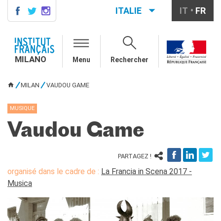
ITALIE
IT
FR
MILANO
AGENDA
MILANO
Menu
Rechercher
AGENDA
CONTACTS
MILAN
VAUDOU GAME
VOUS ÊTES ICI
COURS DE FRANÇAIS
Cours quadrimestriels et
MUSIQUE
annuels de français
Vaudou Game
Cours intensifs mensuels de
français
Cours collectifs enfants et
PARTAGEZ !
adolescents
organisé dans le cadre de :
La Francia in Scena 2017 -
Cours privés sur mesure
Musica
Ateliers thématiques
Cours de préparation
DELF/DALF
Corsi su piattaforma