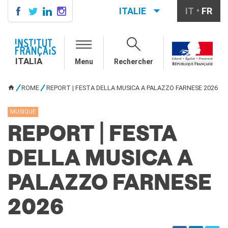
ITALIE
IT
FR
ITALIA
AGENDA
ITALIA
Menu
Rechercher
ÉCOLE & UNIVERSITÉ
Coopération éducative
ROME
REPORT | FESTA DELLA MUSICA A PALAZZO FARNESE 2026
Coopération universitaire
VOUS ÊTES ICI
Étudier en France
MUSIQUE
LE PALAIS FARNÈSE
REPORT | FESTA
QUI SOMMES-NOUS ?
Contacts
DELLA MUSICA A
Offres d'emplois/stages
PALAZZO FARNESE
RECHERCHER
2026