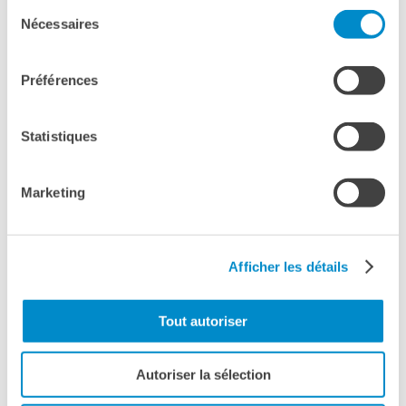
Sélection
Nécessaires
du
consentement
Préférences
Statistiques
Marketing
Afficher les détails
KOMPROMAT (LIVE)
Tout autoriser
Kompromat
Autoriser la sélection