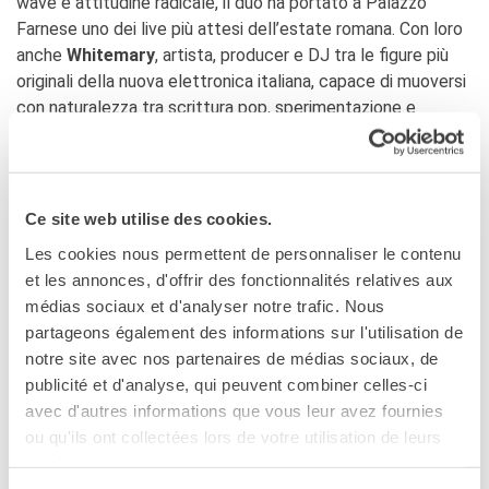
wave e attitudine radicale, il duo ha portato a Palazzo
Farnese uno dei live più attesi dell’estate romana. Con loro
anche
Whitemary
, artista, producer e DJ tra le figure più
originali della nuova elettronica italiana, capace di muoversi
con naturalezza tra scrittura pop, sperimentazione e
cultura club. Ha anche completato il programma uno
showcase curato da Ex Aequa, il progetto dedicato alla
promozione dell’inclusione e della parità di opportunità nella
musica elettronica.
Ce site web utilise des cookies.
Les cookies nous permettent de personnaliser le contenu
SCOPRI LE IMMAGINI DELLA SERATA
et les annonces, d'offrir des fonctionnalités relatives aux
médias sociaux et d'analyser notre trafic. Nous
Festa della Musica 2026
partageons également des informations sur l'utilisation de
notre site avec nos partenaires de médias sociaux, de
publicité et d'analyse, qui peuvent combiner celles-ci
avec d'autres informations que vous leur avez fournies
ou qu'ils ont collectées lors de votre utilisation de leurs
services.