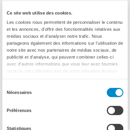
de Peter Dourountzis
Coopération universitaire
Séjours linguistiques en
Ce site web utilise des cookies.
France, 2025, thriller, 104’
France
avec Sami Bouajila, Mallory Wanecque, Jean-
Les cookies nous permettent de personnaliser le contenu
Étudier en France
Pierre Darroussin
et les annonces, d'offrir des fonctionnalités relatives aux
PARTENARIATS
médias sociaux et d'analyser notre trafic. Nous
Louer nos espaces
Versione originale francese con sottotitoli in
partageons également des informations sur l'utilisation de
Le cercle des amis
notre site avec nos partenaires de médias sociaux, de
inglese
publicité et d'analyse, qui peuvent combiner celles-ci
QUI SOMMES-NOUS ?
Proiezione realizzata in occasione del Noir
avec d'autres informations que vous leur avez fournies
Contatti
in festival
ou qu'ils ont collectées lors de votre utilisation de leurs
L'Institut français Italia
services.
Où sommes nous ?
IL FILM SARÀ INTRODOTTO DAL REGISTA
Sélection
Notre équipe
PETER DOUROUNTZIS E DA GIORGIO
Nécessaires
du
Notre charte qualité
consentement
GOSETTI (NOIR IN FESTIVAL)
La Carte Institut français
Milano
Préférences
Offres d'emplois/stages
Tout public / Film conseillé à partir de 14 ans
Autres institutions
Samuel, journaliste, et Ava, sa fille et stagiaire, couvrent
françaises
Statistiques