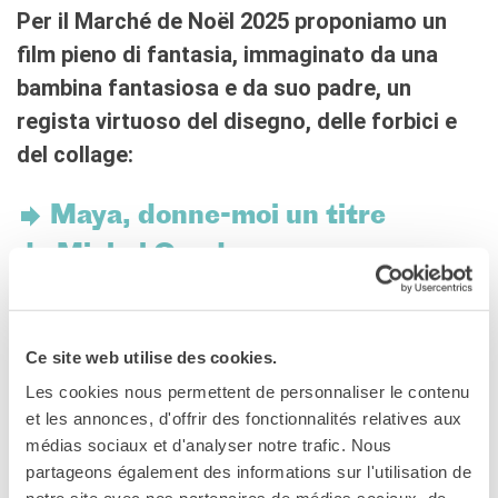
Coopération universitaire
Per il Marché de Noël 2025 proponiamo un
Séjours linguistiques en
film pieno di fantasia, immaginato da una
France
bambina fantasiosa e da suo padre, un
Étudier en France
regista virtuoso del disegno, delle forbici e
PARTENARIATS
del collage:
Louer nos espaces
Le cercle des amis
Maya, donne-moi un titre
QUI SOMMES-NOUS ?
de Michel Gondry
Contatti
L'Institut français Italia
France, 2024, animation / comédie, 61’
Où sommes nous ?
Notre équipe
Avec Pierre Niney, Maya Gondry
Ce site web utilise des cookies.
Notre charte qualité
La Carte Institut français
Les cookies nous permettent de personnaliser le contenu
Cycle cinéma en famille
Milano
et les annonces, d'offrir des fonctionnalités relatives aux
Offres d'emplois/stages
Cycle V.O.
médias sociaux et d'analyser notre trafic. Nous
Autres institutions
partageons également des informations sur l'utilisation de
françaises
Maya et son papa vivent dans deux pays différents. Pour