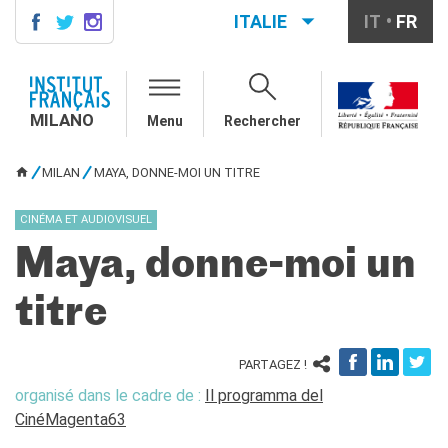
ITALIE
IT
FR
MILANO
AGENDA
MILANO
Menu
Rechercher
AGENDA
CONTACTS
MILAN
MAYA, DONNE-MOI UN TITRE
VOUS ÊTES ICI
COURS DE FRANÇAIS
Cours quadrimestriels et
CINÉMA ET AUDIOVISUEL
annuels de français
Maya, donne-moi un
Cours intensifs mensuels de
français
titre
Cours collectifs enfants et
adolescents
Cours privés sur mesure
PARTAGEZ !
Ateliers thématiques
organisé dans le cadre de :
Il programma del
Cours de préparation
DELF/DALF
CinéMagenta63
Corsi su piattaforma