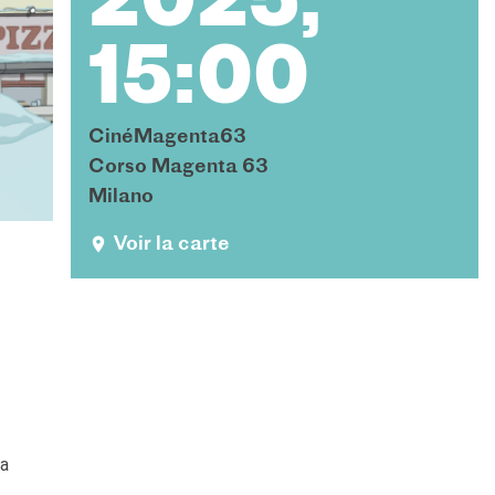
2025,
15:00
CinéMagenta63
Corso Magenta 63
Milano
Voir la carte
la