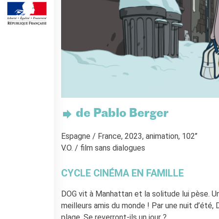
Cours pour les écoles
Cours entreprises
Informazioni utili: Calendario
e CGV
Cours de théâtre
DIPLÔMES ET TESTS
Diplômes DELF DALF
Test de Connaissance du
Français TCF
de Pablo Berger
SERVICES DE
TRADUCTION
Espagne / France, 2023, animation, 102’’
MÉDIATHÈQUE
V.O. / film sans dialogues
Accès au catalogue
Culturethèque
CYCLE CINÉMA EN FAMILLE
CINEMA
DOG vit à Manhattan et la solitude lui pèse. Un 
ÉCOLE & UNIVERSITÉ
meilleurs amis du monde ! Par une nuit d’été,
Coopération éducative
plage. Se reverront-ils un jour ?