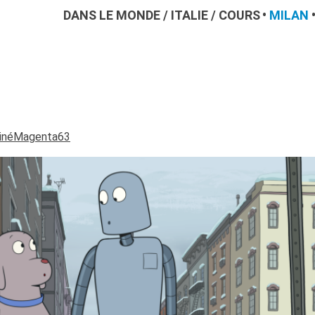
DANS LE MONDE
/
ITALIE
/
COURS
MILAN
CinéMagenta63