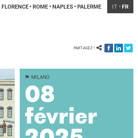
FLORENCE
ROME
NAPLES
PALERME
IT
FR
PARTAGEZ !
MILANO
08
février