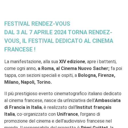
FESTIVAL RENDEZ-VOUS
DAL
3 AL 7 APRILE 2024
TORNA
RENDEZ-
VOUS
, IL FESTIVAL DEDICATO AL
CINEMA
FRANCESE
!
La manifestazione, alla sua
XIV edizione
, apre i battenti,
come ogni anno,
a Roma, al Cinema Nuovo Sacher;
fa poi
tappa, con sezioni speciali e ospiti, a
Bologna, Firenze,
Milano, Napoli, Torino.
Il più prestigioso evento cinematografico italiano dedicato
al cinema francese, nasce da un’iniziativa dell’
Ambasciata
di Francia in Italia
, è realizzato dall’
Institut français
Italia
, co-organizzato con
Unifrance
, l’organo di
promozione del cinema e dell’audiovisivo francese nel
mondo. Il responsabile del progetto è
Rémi Guittet
, la