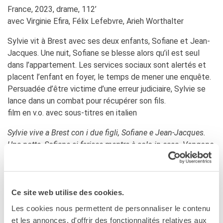
Coopération universitaire
France, 2023, drame, 112’
Séjours linguistiques en
avec Virginie Efira, Félix Lefebvre, Arieh Worthalter
France
Étudier en France
Sylvie vit à Brest avec ses deux enfants, Sofiane et Jean-
Jacques. Une nuit, Sofiane se blesse alors qu’il est seul
PARTENARIATS
dans l’appartement. Les services sociaux sont alertés et
Louer nos espaces
placent l’enfant en foyer, le temps de mener une enquête.
Le cercle des amis
Persuadée d’être victime d’une erreur judiciaire, Sylvie se
lance dans un combat pour récupérer son fils.
QUI SOMMES-NOUS ?
film en v.o. avec sous-titres en italien
Contatti
L'Institut français Italia
Sylvie vive a Brest con i due figli, Sofiane e Jean-Jacques.
Où sommes nous ?
Una notte, Sofiane si ferisce mentre è solo in casa. Vengono
Notre équipe
allertati i servizi sociali, che affidano il bambino a una casa
Notre charte qualité
famiglia, il tempo necessario a condurre l’indagine.
La Carte Institut français
Convinta di essere vittima di un errore giudiziario, Sylvie si
Milano
lancia in una lotta nel tentativo di riprendersi il bambino.
Ce site web utilise des cookies.
Offres d'emplois/stages
Autres institutions
Les cookies nous permettent de personnaliser le contenu
VERSIONE FRANCESE CON SOTTOTITOLI
françaises
et les annonces, d'offrir des fonctionnalités relatives aux