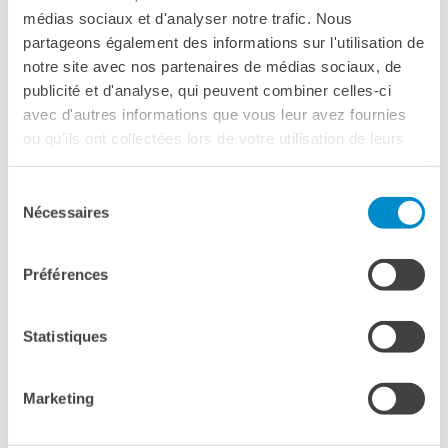
IN ITALIANO
médias sociaux et d'analyser notre trafic. Nous
RECHERCHER
partageons également des informations sur l'utilisation de
notre site avec nos partenaires de médias sociaux, de
publicité et d'analyse, qui peuvent combiner celles-ci
avec d'autres informations que vous leur avez fournies
ou qu'ils ont collectées lors de votre utilisation de leurs
services.
Please
accept marketing-cookies
to watch this video.
Sélection
Nécessaires
du
consentement
Préférences
Statistiques
Acquista online e salta la coda:
CREA UN ACCOUNT > PAGA DA
Marketing
CASA >