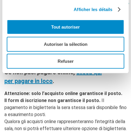
ENTRA IN SALA PRESENTANDO IL
Afficher les détails
Clicca qui sotto per acquistare
il biglietto online
Tout autoriser
In caso di problematiche per l’iscrizione la invitiamo a
contattarci telefonicamente allo 02 48 59 19 40 o
Autoriser la sélection
all’indirizzo
milano@institutfrancais.it
.
Refuser
Se non puoi pagare online,
clicca qui
per pagare in loco
.
Attenzione: solo l’acquisto online garantisce il posto.
Il form di iscrizione non garantisce il posto.
Il
pagamento in biglietteria la sera stessa sarà disponibile fino
a esaurimento posti.
Qualora gli acquisti online rappresenteranno l’integrità della
sala, non si potrà effettuare ulteriore opzione di biglietteria.